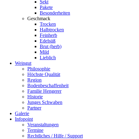
Sekt
Pakete
Besonderheiten
Geschmack
Trocken
Halbtrocken
Feinherb
Edelsüß
Brut (herb)
Mild
Lieblich
Weingut
Philosophie
Höchste Qualität
Region
Bodenbeschaffenheit
Familie Hengerer
Historie
Junges Schwaben
Partner
Galerie
Infopoint
Veranstaltungen
Termine
Rechtliches / Hilfe / Support