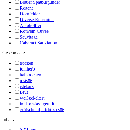
Blauer Spätburgunder
Regent
Dornfelder
Diverse Rebsorten
Alkoholfrei
Rotwein-Cuvee
Sauvitage
Cabernet Sauvignon
Geschmack:
trocken
feinherb
halbtrocken
restsüß
edelsüß
Brut
weißgekeltert
im Holzfass gereift
erfrischend, nicht zu süß
Inhalt:
0,7 Liter