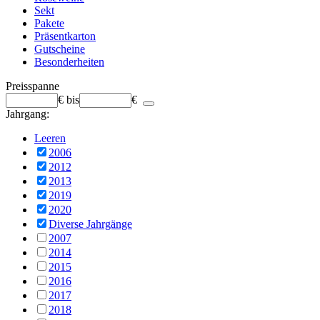
Sekt
Pakete
Präsentkarton
Gutscheine
Besonderheiten
Preisspanne
€
bis
€
Jahrgang:
Leeren
2006
2012
2013
2019
2020
Diverse Jahrgänge
2007
2014
2015
2016
2017
2018