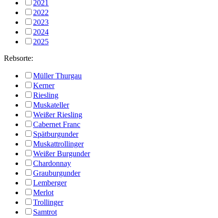
2021
2022
2023
2024
2025
Rebsorte:
Müller Thurgau
Kerner
Riesling
Muskateller
Weißer Riesling
Cabernet Franc
Spätburgunder
Muskattrollinger
Weißer Burgunder
Chardonnay
Grauburgunder
Lemberger
Merlot
Trollinger
Samtrot