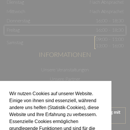
Dienstag
Nach Absprache!
Mittwoch
Nach Absprache!
Donnerstag
16:00 - 18:30
Freitag
16:00 - 18:30
09:00 - 11:00
Samstag
13:00 - 16:00
INFORMATIONEN
Unsere Veranstaltungen
Unsere Partner
Datenschutzerklärung
Wir nutzen Cookies auf unserer Website.
Impressum
Einige von ihnen sind essenziell, während
andere uns helfen (Statistik-Cookies), diese
Wir treten für einen verantwortungsvollen Umgang mit
Website und Ihre Erfahrung zu verbessern.
Alkohol ein.
Essenzielle Cookies ermöglichen
KONTAKT
grundlegende Funktionen und sind für die