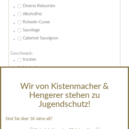
Diverse Rebsorten
Alkoholfrei
Rotwein-Cuvee
Sauvitage
Cabernet Sauvignon
Geschmack:
trocken
feinherb
halbtrocken
restsüß
Wir von Kistenmacher &
edelsüß
Hengerer stehen zu
Brut
Jugendschutz!
weißgekeltert
im Holzfass gereift
Sind Sie über 18 Jahre alt?
erfrischend, nicht zu süß