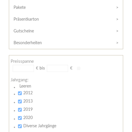
Hilfe
Kunde?
/
Pakete
Registrieren
Support
Präsentkarton
Meine
Widerrufsrecht
Bestellung
Gutscheine
Widerrufsformular
AGB
Besonderheiten
Lieferungs-
und
Preisspanne
Zahlungsbedingungen
€
bis
€
Jahrgang:
Leeren
2012
2013
2019
2020
Diverse Jahrgänge