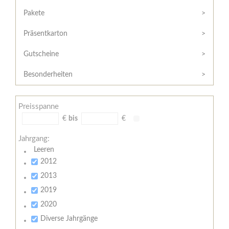
Hilfe
Kunde?
/
Pakete
Registrieren
Support
Präsentkarton
Meine
Widerrufsrecht
Bestellung
Gutscheine
Widerrufsformular
AGB
Besonderheiten
Lieferungs-
und
Preisspanne
Zahlungsbedingungen
€
bis
€
Jahrgang:
Leeren
2012
2013
2019
2020
Diverse Jahrgänge