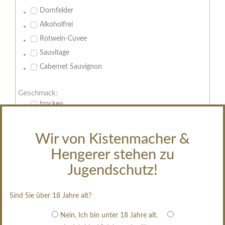
Dornfelder
Alkoholfrei
Rotwein-Cuvee
Sauvitage
Cabernet Sauvignon
Geschmack:
trocken
feinherb
halbtrocken
Wir von Kistenmacher &
restsüß
Hengerer stehen zu
edelsüß
Jugendschutz!
Brut
weißgekeltert
Sind Sie über 18 Jahre alt?
im Holzfass gereift
Nein, Ich bin unter 18 Jahre alt.
erfrischend, nicht zu süß