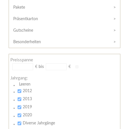
Hilfe
Kunde?
/
Pakete
Registrieren
Support
Präsentkarton
Meine
Widerrufsrecht
Bestellung
Gutscheine
Widerrufsformular
AGB
Besonderheiten
Lieferungs-
und
Preisspanne
Zahlungsbedingungen
€
bis
€
Jahrgang:
Leeren
2012
2013
2019
2020
Diverse Jahrgänge