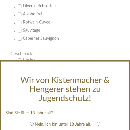
Diverse Rebsorten
Alkoholfrei
Rotwein-Cuvee
Sauvitage
Cabernet Sauvignon
Geschmack:
trocken
feinherb
halbtrocken
Wir von Kistenmacher &
restsüß
Hengerer stehen zu
edelsüß
Jugendschutz!
Brut
weißgekeltert
Sind Sie über 18 Jahre alt?
im Holzfass gereift
Nein, Ich bin unter 18 Jahre alt.
erfrischend, nicht zu süß