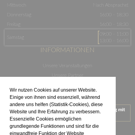
Mittwoch
Nach Absprache!
Donnerstag
16:00 - 18:30
Freitag
16:00 - 18:30
09:00 - 11:00
Samstag
13:00 - 16:00
INFORMATIONEN
Unsere Veranstaltungen
Unsere Partner
Datenschutzerklärung
Wir nutzen Cookies auf unserer Website.
Impressum
Einige von ihnen sind essenziell, während
andere uns helfen (Statistik-Cookies), diese
Wir treten für einen verantwortungsvollen Umgang mit
Website und Ihre Erfahrung zu verbessern.
Alkohol ein.
Essenzielle Cookies ermöglichen
KONTAKT
grundlegende Funktionen und sind für die
einwandfreie Funktion der Website