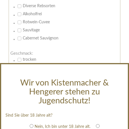
Diverse Rebsorten
Alkoholfrei
Rotwein-Cuvee
Sauvitage
Cabernet Sauvignon
Geschmack:
trocken
feinherb
halbtrocken
Wir von Kistenmacher &
restsüß
Hengerer stehen zu
edelsüß
Jugendschutz!
Brut
weißgekeltert
Sind Sie über 18 Jahre alt?
im Holzfass gereift
erfrischend, nicht zu süß
Nein, Ich bin unter 18 Jahre alt.