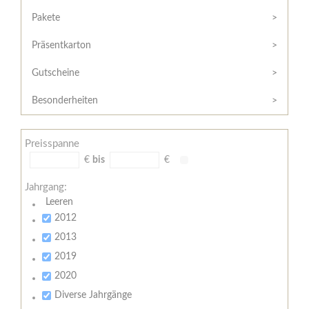
Hilfe
Kunde?
/
Pakete
Registrieren
Support
Präsentkarton
Meine
Widerrufsrecht
Bestellung
Gutscheine
Widerrufsformular
AGB
Besonderheiten
Lieferungs-
und
Preisspanne
Zahlungsbedingungen
€
bis
€
Jahrgang:
Leeren
2012
2013
2019
2020
Diverse Jahrgänge