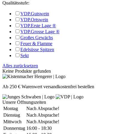
Qualitätsstufe:
VDP.Gutswein
VDP.Ortswein
VDP.Erste Lage ®
VDP.Grosse Lage ®
Großes Gewächs
Feuer & Flamme
Edelsüsse Spitzen
Sekt
Alles zurücksetzen
Keine Produkte gefunden
Ab 250 € Warenwert versandkostenfrei bestellen
Unsere Öffnungszeiten
Montag
Nach Absprache!
Dienstag
Nach Absprache!
Mittwoch
Nach Absprache!
Donnerstag
16:00 - 18:30