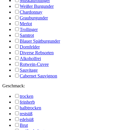
Muskattrollinger
Weißer Burgunder
Chardonnay
Grauburgunder
Merlot
Trollinger
Samtrot
Blauer Spätburgunder
Dornfelder
Diverse Rebsorten
Alkoholfrei
Rotwein-Cuvee
Sauvitage
Cabernet Sauvignon
Geschmack:
trocken
feinherb
halbtrocken
restsüß
edelsüß
Brut