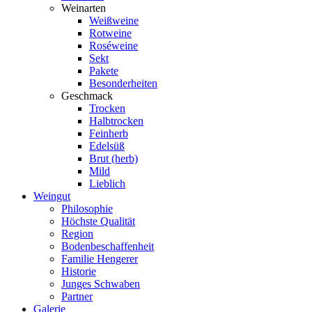
Weinarten
Weißweine
Rotweine
Roséweine
Sekt
Pakete
Besonderheiten
Geschmack
Trocken
Halbtrocken
Feinherb
Edelsüß
Brut (herb)
Mild
Lieblich
Weingut
Philosophie
Höchste Qualität
Region
Bodenbeschaffenheit
Familie Hengerer
Historie
Junges Schwaben
Partner
Galerie