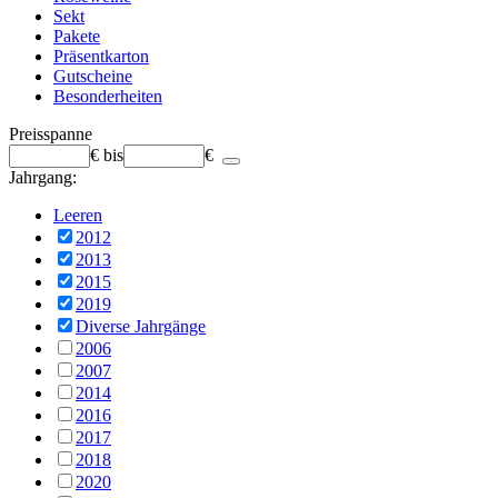
Sekt
Pakete
Präsentkarton
Gutscheine
Besonderheiten
Preisspanne
€
bis
€
Jahrgang:
Leeren
2012
2013
2015
2019
Diverse Jahrgänge
2006
2007
2014
2016
2017
2018
2020