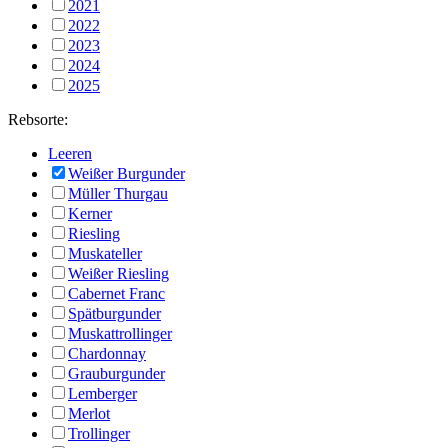
2021
2022
2023
2024
2025
Rebsorte:
Leeren
Weißer Burgunder
Müller Thurgau
Kerner
Riesling
Muskateller
Weißer Riesling
Cabernet Franc
Spätburgunder
Muskattrollinger
Chardonnay
Grauburgunder
Lemberger
Merlot
Trollinger