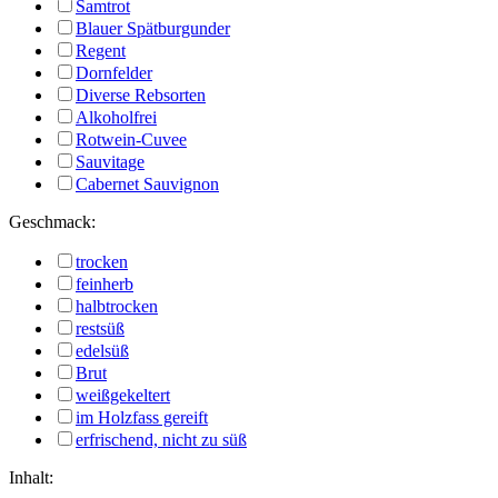
Samtrot
Blauer Spätburgunder
Regent
Dornfelder
Diverse Rebsorten
Alkoholfrei
Rotwein-Cuvee
Sauvitage
Cabernet Sauvignon
Geschmack:
trocken
feinherb
halbtrocken
restsüß
edelsüß
Brut
weißgekeltert
im Holzfass gereift
erfrischend, nicht zu süß
Inhalt: