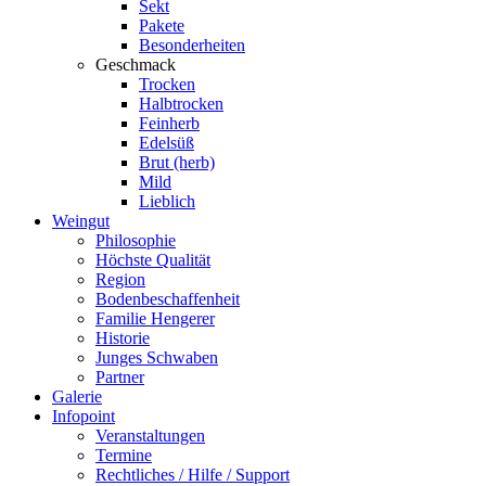
Sekt
Pakete
Besonderheiten
Geschmack
Trocken
Halbtrocken
Feinherb
Edelsüß
Brut (herb)
Mild
Lieblich
Weingut
Philosophie
Höchste Qualität
Region
Bodenbeschaffenheit
Familie Hengerer
Historie
Junges Schwaben
Partner
Galerie
Infopoint
Veranstaltungen
Termine
Rechtliches / Hilfe / Support