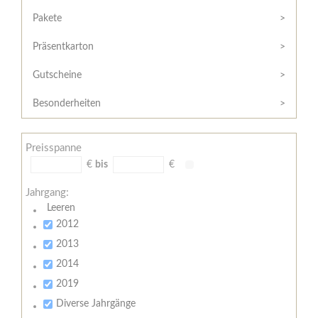
Hilfe
Kunde?
/
Pakete
Registrieren
Support
Präsentkarton
Meine
Widerrufsrecht
Bestellung
Gutscheine
Widerrufsformular
AGB
Besonderheiten
Lieferungs-
und
Preisspanne
Zahlungsbedingungen
€
bis
€
Jahrgang:
Leeren
2012
2013
2014
2019
Diverse Jahrgänge