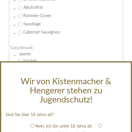
Alkoholfrei
Rotwein-Cuvee
Sauvitage
Cabernet Sauvignon
Geschmack:
Leeren
trocken
feinherb
halbtrocken
Wir von Kistenmacher &
restsüß
Hengerer stehen zu
edelsüß
Jugendschutz!
Brut
weißgekeltert
Sind Sie über 18 Jahre alt?
im Holzfass gereift
Nein, Ich bin unter 18 Jahre alt.
erfrischend, nicht zu süß