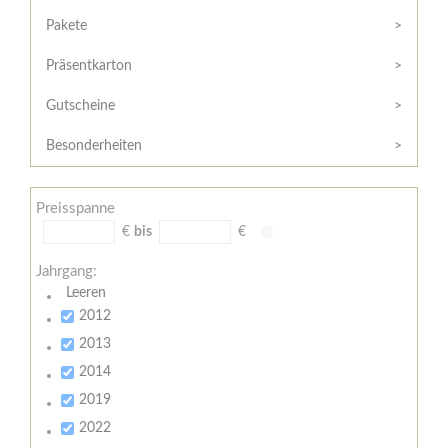
Hilfe
Kunde?
/
Pakete
Registrieren
Support
Präsentkarton
Meine
Widerrufsrecht
Bestellung
Gutscheine
Widerrufsformular
AGB
Besonderheiten
Lieferungs-
und
Preisspanne
Zahlungsbedingungen
€
bis
€
Jahrgang:
Leeren
2012
2013
2014
2019
2022