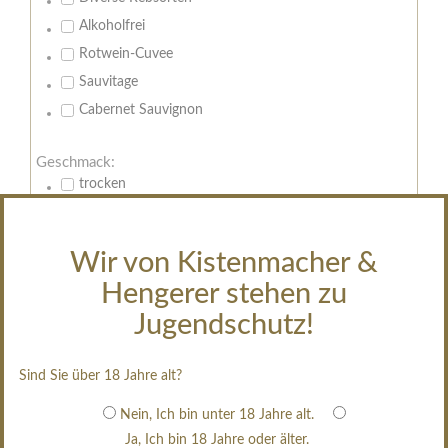
Alkoholfrei
Rotwein-Cuvee
Sauvitage
Cabernet Sauvignon
Geschmack:
trocken
feinherb
halbtrocken
Wir von Kistenmacher &
restsüß
Hengerer stehen zu
edelsüß
Jugendschutz!
Brut
weißgekeltert
Sind Sie über 18 Jahre alt?
im Holzfass gereift
erfrischend, nicht zu süß
Nein, Ich bin unter 18 Jahre alt.
Ja, Ich bin 18 Jahre oder älter.