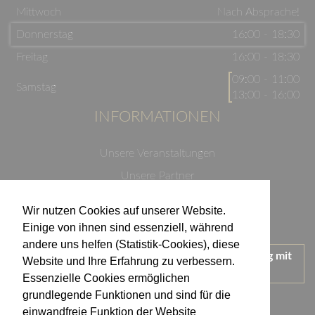
Mittwoch
Nach Absprache!
Donnerstag
16:00 - 18:30
Freitag
16:00 - 18:30
09:00 - 11:00
Samstag
13:00 - 16:00
INFORMATIONEN
Unsere Veranstaltungen
Unsere Partner
Datenschutzerklärung
Wir nutzen Cookies auf unserer Website.
Impressum
Einige von ihnen sind essenziell, während
andere uns helfen (Statistik-Cookies), diese
Wir treten für einen verantwortungsvollen Umgang mit
Website und Ihre Erfahrung zu verbessern.
Alkohol ein.
Essenzielle Cookies ermöglichen
KONTAKT
grundlegende Funktionen und sind für die
einwandfreie Funktion der Website