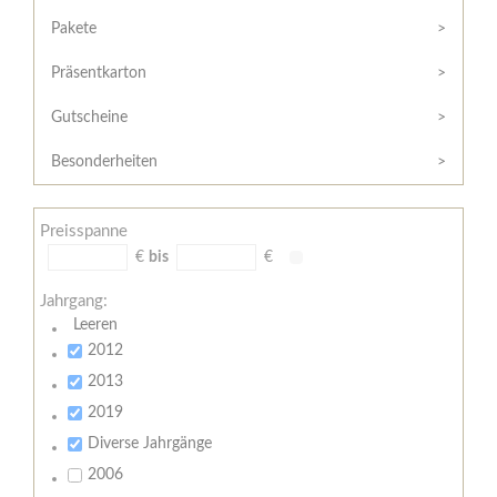
Hilfe
Kunde?
/
Pakete
Registrieren
Support
Präsentkarton
Meine
Widerrufsrecht
Bestellung
Gutscheine
Widerrufsformular
AGB
Besonderheiten
Lieferungs-
und
Preisspanne
Zahlungsbedingungen
€
bis
€
Jahrgang:
Leeren
2012
2013
2019
Diverse Jahrgänge
2006