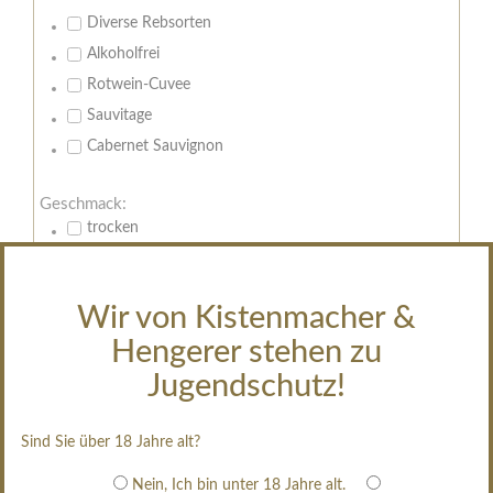
Diverse Rebsorten
Alkoholfrei
Rotwein-Cuvee
Sauvitage
Cabernet Sauvignon
Geschmack:
trocken
feinherb
halbtrocken
Wir von Kistenmacher &
restsüß
Hengerer stehen zu
edelsüß
Jugendschutz!
Brut
weißgekeltert
Sind Sie über 18 Jahre alt?
im Holzfass gereift
erfrischend, nicht zu süß
Nein, Ich bin unter 18 Jahre alt.