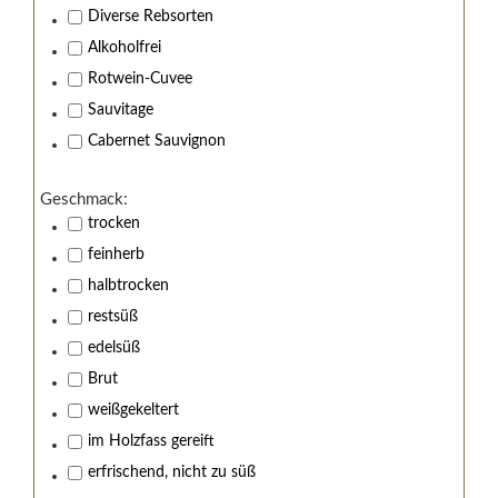
Diverse Rebsorten
Alkoholfrei
Rotwein-Cuvee
Sauvitage
Cabernet Sauvignon
Geschmack:
trocken
Wir von Kistenmacher &
feinherb
Hengerer stehen zu
halbtrocken
restsüß
Jugendschutz!
edelsüß
Brut
Sind Sie über 18 Jahre alt?
weißgekeltert
Nein, Ich bin unter 18 Jahre alt.
im Holzfass gereift
Ja, Ich bin 18 Jahre oder älter.
erfrischend, nicht zu süß