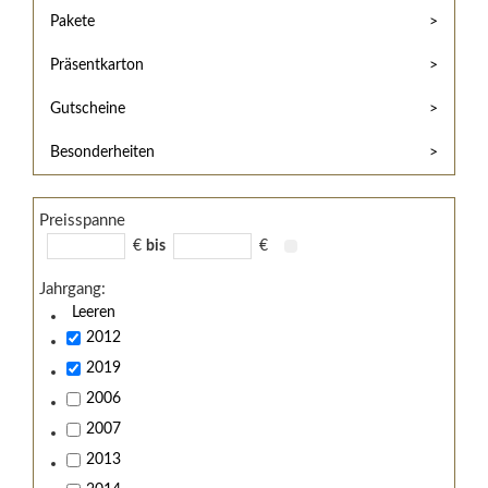
Hilfe
Kunde?
Pakete
/
Registrieren
Support
Präsentkarton
Meine
Widerrufsrecht
Bestellung
Gutscheine
Widerrufsformular
AGB
Besonderheiten
Lieferungs-
und
Preisspanne
Zahlungsbedingungen
€
bis
€
Jahrgang:
Leeren
2012
2019
2006
2007
2013