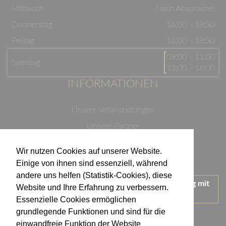
Mittwoch
Nach Absprache!
Donnerstag
16:00 - 18:30
Freitag
16:00 - 18:30
09:00 - 11:00
Samstag
13:00 - 16:00
INFORMATIONEN
Unsere Veranstaltungen
Unsere Partner
Datenschutzerklärung
Wir nutzen Cookies auf unserer Website.
Impressum
Einige von ihnen sind essenziell, während
andere uns helfen (Statistik-Cookies), diese
Wir treten für einen verantwortungsvollen Umgang mit
Website und Ihre Erfahrung zu verbessern.
Alkohol ein.
Essenzielle Cookies ermöglichen
KONTAKT
grundlegende Funktionen und sind für die
einwandfreie Funktion der Website