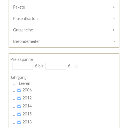
Hilfe
Kunde?
/
Pakete
Registrieren
Support
Präsentkarton
Meine
Widerrufsrecht
Bestellung
Gutscheine
Widerrufsformular
AGB
Besonderheiten
Lieferungs-
und
Preisspanne
Zahlungsbedingungen
€
bis
€
Jahrgang:
Leeren
2006
2012
2014
2015
2018