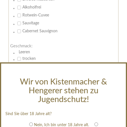
Alkoholfrei
Rotwein-Cuvee
Sauvitage
Cabernet Sauvignon
Geschmack:
Leeren
trocken
feinherb
halbtrocken
Wir von Kistenmacher &
restsüß
Hengerer stehen zu
edelsüß
Jugendschutz!
Brut
weißgekeltert
Sind Sie über 18 Jahre alt?
im Holzfass gereift
erfrischend, nicht zu süß
Nein, Ich bin unter 18 Jahre alt.