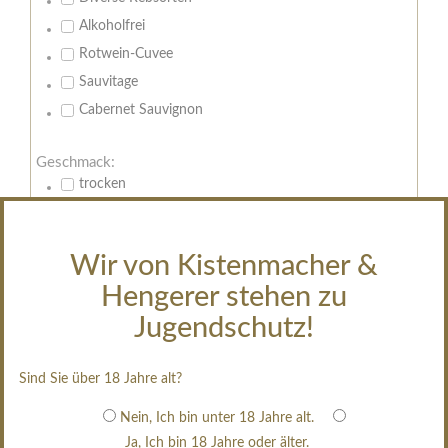
Alkoholfrei
Rotwein-Cuvee
Sauvitage
Cabernet Sauvignon
Geschmack:
trocken
feinherb
halbtrocken
Wir von Kistenmacher &
restsüß
Hengerer stehen zu
edelsüß
Jugendschutz!
Brut
weißgekeltert
Sind Sie über 18 Jahre alt?
im Holzfass gereift
erfrischend, nicht zu süß
Nein, Ich bin unter 18 Jahre alt.
Ja, Ich bin 18 Jahre oder älter.