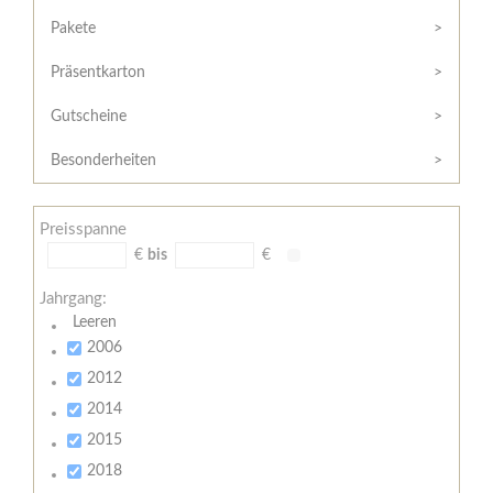
Hilfe
Kunde?
/
Pakete
Registrieren
Support
Präsentkarton
Meine
Widerrufsrecht
Bestellung
Gutscheine
Widerrufsformular
AGB
Besonderheiten
Lieferungs-
und
Preisspanne
Zahlungsbedingungen
€
bis
€
Jahrgang:
Leeren
2006
2012
2014
2015
2018