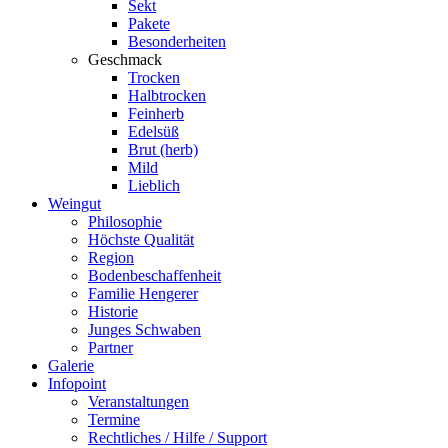
Sekt
Pakete
Besonderheiten
Geschmack
Trocken
Halbtrocken
Feinherb
Edelsüß
Brut (herb)
Mild
Lieblich
Weingut
Philosophie
Höchste Qualität
Region
Bodenbeschaffenheit
Familie Hengerer
Historie
Junges Schwaben
Partner
Galerie
Infopoint
Veranstaltungen
Termine
Rechtliches / Hilfe / Support