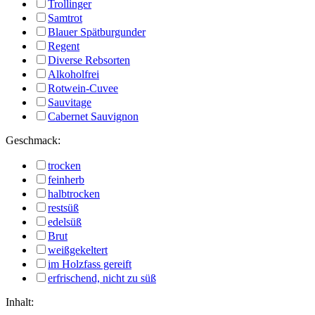
Trollinger
Samtrot
Blauer Spätburgunder
Regent
Diverse Rebsorten
Alkoholfrei
Rotwein-Cuvee
Sauvitage
Cabernet Sauvignon
Geschmack:
trocken
feinherb
halbtrocken
restsüß
edelsüß
Brut
weißgekeltert
im Holzfass gereift
erfrischend, nicht zu süß
Inhalt: