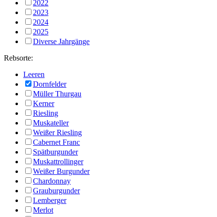
2022
2023
2024
2025
Diverse Jahrgänge
Rebsorte:
Leeren
Dornfelder
Müller Thurgau
Kerner
Riesling
Muskateller
Weißer Riesling
Cabernet Franc
Spätburgunder
Muskattrollinger
Weißer Burgunder
Chardonnay
Grauburgunder
Lemberger
Merlot