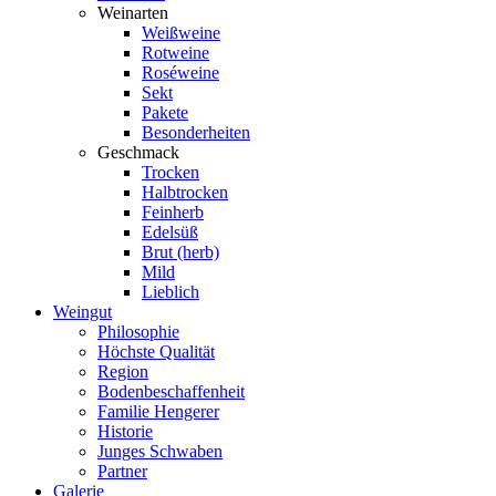
Weinarten
Weißweine
Rotweine
Roséweine
Sekt
Pakete
Besonderheiten
Geschmack
Trocken
Halbtrocken
Feinherb
Edelsüß
Brut (herb)
Mild
Lieblich
Weingut
Philosophie
Höchste Qualität
Region
Bodenbeschaffenheit
Familie Hengerer
Historie
Junges Schwaben
Partner
Galerie