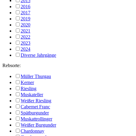
2015
2016
2017
2019
2020
2021
2022
2023
2024
Diverse Jahrgänge
Rebsorte:
Müller Thurgau
Kerner
Riesling
Muskateller
Weißer Riesling
Cabernet Franc
Spätburgunder
Muskattrollinger
Weißer Burgunder
Chardonnay