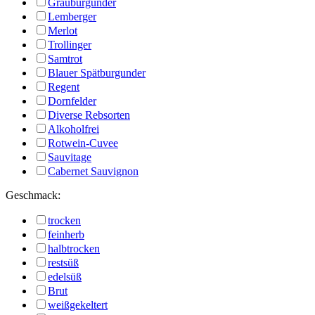
Grauburgunder
Lemberger
Merlot
Trollinger
Samtrot
Blauer Spätburgunder
Regent
Dornfelder
Diverse Rebsorten
Alkoholfrei
Rotwein-Cuvee
Sauvitage
Cabernet Sauvignon
Geschmack:
trocken
feinherb
halbtrocken
restsüß
edelsüß
Brut
weißgekeltert