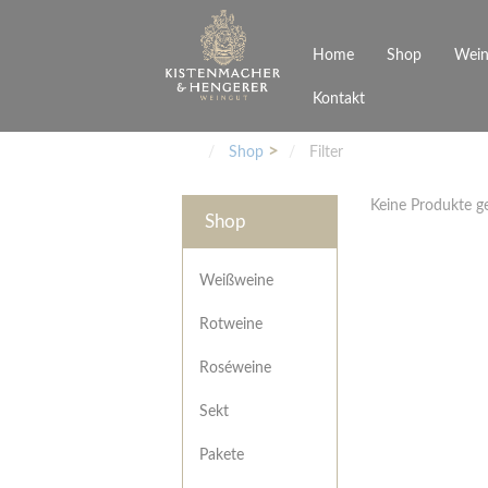
Home
Shop
Wein
Kontakt
Weinarten
Philosophie
Höchs
R
Junges Schwaben
Veranstaltungen
Shop
Filter
Weißweine
Rotweine
Keine Produkte 
Roséweine
Shop
Sekt
Pakete
Präsentkarton
Weißweine
Gutscheine
Rotweine
Besonderheiten
Roséweine
Sekt
Pakete