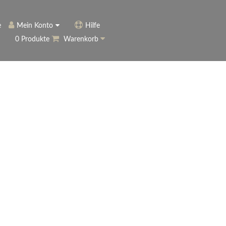
e
Mein Konto
Hilfe
0 Produkte
Warenkorb
ngerer
Historie
Anmelden
name vergessen?
vergessen?
Warenkorb anzeigen
ewsletter
eren (Neukunde)
r Newsletter
ter