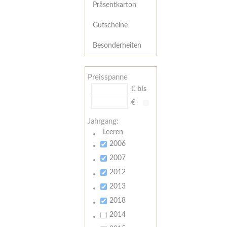
Präsentkarton
Gutscheine
Besonderheiten
Preisspanne
€
bis
€
Jahrgang:
Leeren
2006
2007
2012
2013
2018
2014