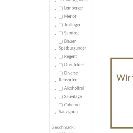
Grauburgunder
Lemberger
Merlot
Trollinger
Samtrot
Blauer
Spätburgunder
Regent
Dornfelder
Diverse
Wir 
Rebsorten
Alkoholfrei
Sauvitage
Cabernet
Sauvignon
Geschmack: