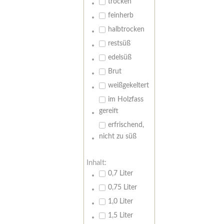
trocken
feinherb
halbtrocken
restsüß
edelsüß
Brut
weißgekeltert
im Holzfass
gereift
erfrischend,
nicht zu süß
Inhalt:
0,7 Liter
0,75 Liter
1,0 Liter
1,5 Liter