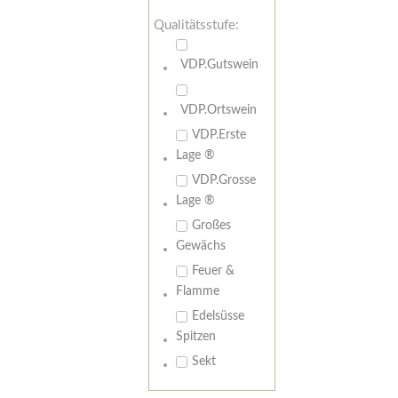
Qualitätsstufe:
VDP.Gutswein
VDP.Ortswein
VDP.Erste
Lage ®
VDP.Grosse
Lage ®
Großes
Gewächs
Feuer &
Flamme
Edelsüsse
Spitzen
Sekt