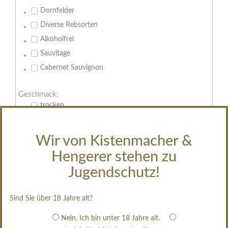
Dornfelder
Diverse Rebsorten
Alkoholfrei
Sauvitage
Cabernet Sauvignon
Geschmack:
trocken
feinherb
halbtrocken
Wir von Kistenmacher &
restsüß
Hengerer stehen zu
edelsüß
Jugendschutz!
Brut
weißgekeltert
Sind Sie über 18 Jahre alt?
im Holzfass gereift
Nein, Ich bin unter 18 Jahre alt.
erfrischend, nicht zu süß