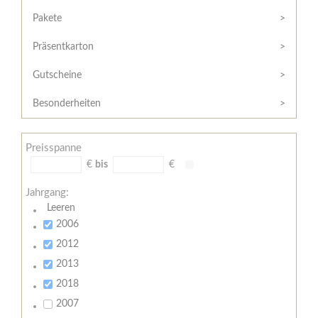
Hilfe
Kunde?
/
Pakete
Registrieren
Support
Präsentkarton
Meine
Widerrufsrecht
Bestellung
Gutscheine
Widerrufsformular
AGB
Besonderheiten
Lieferungs-
und
Preisspanne
Zahlungsbedingungen
€
bis
€
Jahrgang:
Leeren
2006
2012
2013
2018
2007