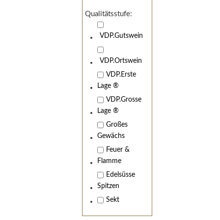
Qualitätsstufe:
VDP.Gutswein
VDP.Ortswein
VDP.Erste
Lage ®
VDP.Grosse
Lage ®
Großes
Gewächs
Feuer &
Flamme
Edelsüsse
Spitzen
Sekt