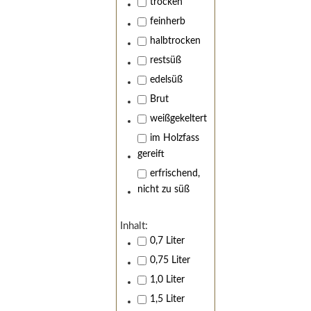
trocken
feinherb
halbtrocken
restsüß
edelsüß
Brut
weißgekeltert
im Holzfass
gereift
erfrischend,
nicht zu süß
Inhalt:
0,7 Liter
0,75 Liter
1,0 Liter
1,5 Liter