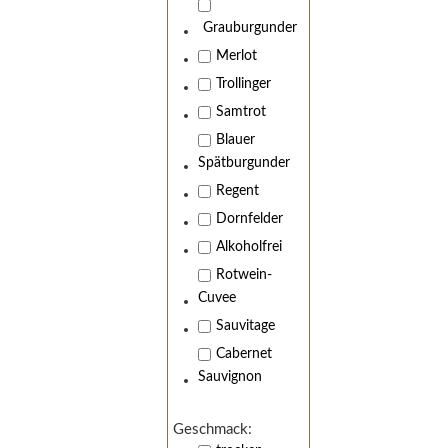
Grauburgunder
Merlot
Trollinger
Samtrot
Blauer
Spätburgunder
Regent
Dornfelder
Wir 
Alkoholfrei
Rotwein-
Cuvee
Sauvitage
Cabernet
Sauvignon
Geschmack: