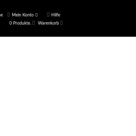
he
Mein Konto
Hilfe
0 Produkte.
Warenkorb
ngerer
Historie
Anmelden
rname vergessen?
 vergessen?
Warenkorb anzeigen
Newsletter
ieren (Neukunde)
er Newsletter
tter