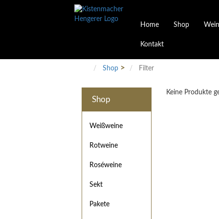
Home
Shop
Wein
Kontakt
Weinarten
Philosophie
Höchs
R
Junges Schwaben
Veranstaltungen
Shop
Filter
Weißweine
Rotweine
Keine Produkte 
Roséweine
Shop
Sekt
Pakete
Präsentkarton
Weißweine
Gutscheine
Rotweine
Besonderheiten
Roséweine
Sekt
Pakete