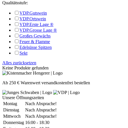
Qualitätsstufe:
VDP.Gutswein
VDP.Ortswein
VDP.Erste Lage ®
VDP.Grosse Lage ®
Großes Gewächs
Feuer & Flamme
Edelsüsse Spitzen
Sekt
Alles zurücksetzen
Keine Produkte gefunden
Ab 250 € Warenwert versandkostenfrei bestellen
Unsere Öffnungszeiten
Montag
Nach Absprache!
Dienstag
Nach Absprache!
Mittwoch
Nach Absprache!
Donnerstag
16:00 - 18:30