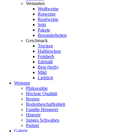
Weinarten
Weißweine
Rotweine
Roséweine
Sekt
Pakete
Besonderheiten
Geschmack
Trocken
Halbtrocken
Feinherb
Edelsüß
Brut (herb)
Mild
Lieblich
Weingut
Philosophie
Höchste Qualität
Region
Bodenbeschaffenheit
Familie Hengerer
Historie
Junges Schwaben
Partner
Galerie