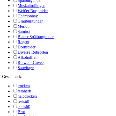
Spätburgunder
Muskattrollinger
Weißer Burgunder
Chardonnay
Grauburgunder
Merlot
Samtrot
Blauer Spätburgunder
Regent
Dornfelder
Diverse Rebsorten
Alkoholfrei
Rotwein-Cuvee
Sauvitage
Geschmack:
trocken
feinherb
halbtrocken
restsüß
edelsüß
Brut