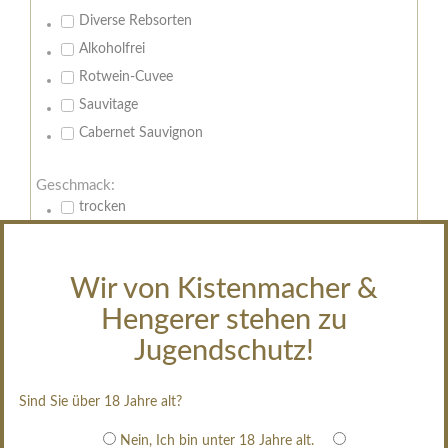
Diverse Rebsorten
Alkoholfrei
Rotwein-Cuvee
Sauvitage
Cabernet Sauvignon
Geschmack:
trocken
feinherb
halbtrocken
Wir von Kistenmacher &
restsüß
Hengerer stehen zu
edelsüß
Jugendschutz!
Brut
weißgekeltert
Sind Sie über 18 Jahre alt?
im Holzfass gereift
erfrischend, nicht zu süß
Nein, Ich bin unter 18 Jahre alt.