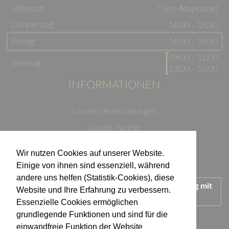
Mittwoch
Nach Absprache!
Donnerstag
16:00 - 18:30
Freitag
16:00 - 18:30
09:00 - 11:00
Samstag
13:00 - 16:00
INFORMATIONEN
Unsere Veranstaltungen
Unsere Partner
Datenschutzerklärung
Wir nutzen Cookies auf unserer Website.
Impressum
Einige von ihnen sind essenziell, während
andere uns helfen (Statistik-Cookies), diese
Wir treten für einen verantwortungsvollen Umgang mit
Website und Ihre Erfahrung zu verbessern.
Alkohol ein.
Essenzielle Cookies ermöglichen
KONTAKT
grundlegende Funktionen und sind für die
einwandfreie Funktion der Website