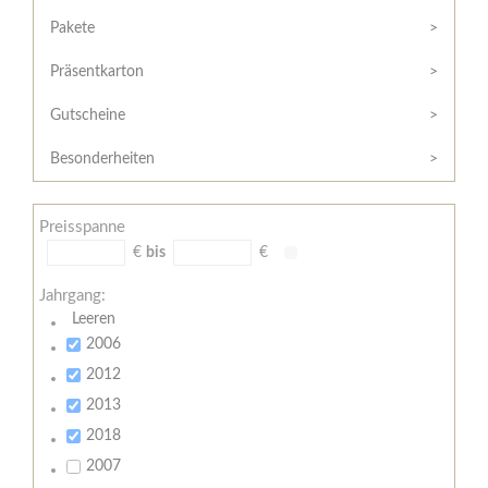
Hilfe
Kunde?
/
Pakete
Registrieren
Support
Präsentkarton
Meine
Widerrufsrecht
Bestellung
Gutscheine
Widerrufsformular
AGB
Besonderheiten
Lieferungs-
und
Preisspanne
Zahlungsbedingungen
€
bis
€
Jahrgang:
Leeren
2006
2012
2013
2018
2007