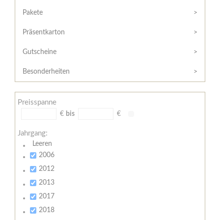
Hilfe
Kunde?
/
Pakete
Registrieren
Support
Präsentkarton
Meine
Widerrufsrecht
Bestellung
Gutscheine
Widerrufsformular
AGB
Besonderheiten
Lieferungs-
und
Preisspanne
Zahlungsbedingungen
€
bis
€
Jahrgang:
Leeren
2006
2012
2013
2017
2018