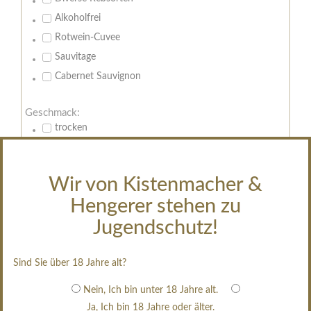
Alkoholfrei
Rotwein-Cuvee
Sauvitage
Cabernet Sauvignon
Geschmack:
trocken
feinherb
halbtrocken
Wir von Kistenmacher &
restsüß
Hengerer stehen zu
edelsüß
Jugendschutz!
Brut
weißgekeltert
Sind Sie über 18 Jahre alt?
im Holzfass gereift
erfrischend, nicht zu süß
Nein, Ich bin unter 18 Jahre alt.
Ja, Ich bin 18 Jahre oder älter.