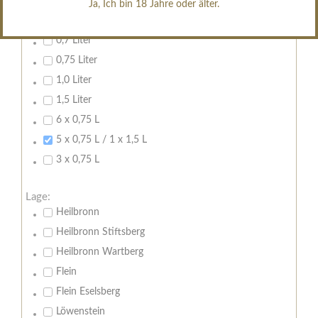
Ja, Ich bin 18 Jahre oder älter.
Inhalt:
Leeren
0,7 Liter
0,75 Liter
1,0 Liter
1,5 Liter
6 x 0,75 L
5 x 0,75 L / 1 x 1,5 L
3 x 0,75 L
Lage:
Heilbronn
Heilbronn Stiftsberg
Heilbronn Wartberg
Flein
Flein Eselsberg
Löwenstein