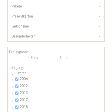
Hilfe
Kunde?
/
Pakete
Registrieren
Support
Präsentkarton
Meine
Widerrufsrecht
Bestellung
Gutscheine
Widerrufsformular
AGB
Besonderheiten
Lieferungs-
und
Preisspanne
Zahlungsbedingungen
€
bis
€
Jahrgang:
Leeren
2006
2012
2013
2017
2018