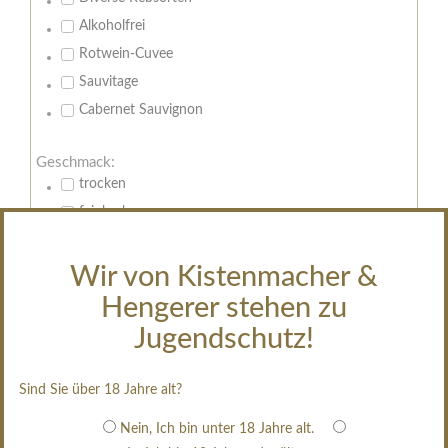
Alkoholfrei
Rotwein-Cuvee
Sauvitage
Cabernet Sauvignon
Geschmack:
trocken
feinherb
halbtrocken
restsüß
Wir von Kistenmacher &
edelsüß
Hengerer stehen zu
Brut
Jugendschutz!
weißgekeltert
im Holzfass gereift
Sind Sie über 18 Jahre alt?
erfrischend, nicht zu süß
Nein, Ich bin unter 18 Jahre alt.