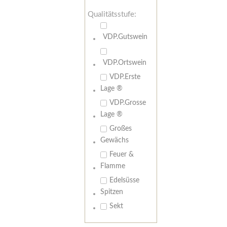
Qualitätsstufe:
VDP.Gutswein
VDP.Ortswein
VDP.Erste
Lage ®
VDP.Grosse
Lage ®
Großes
Gewächs
Feuer &
Flamme
Edelsüsse
Spitzen
Sekt