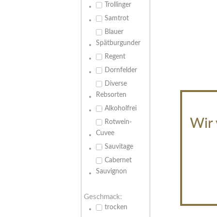
Trollinger
Samtrot
Blauer
Spätburgunder
Regent
Dornfelder
Diverse
Rebsorten
Alkoholfrei
Wir 
Rotwein-
Cuvee
Sauvitage
Cabernet
Sauvignon
Geschmack:
trocken