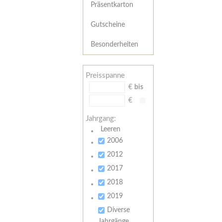
Präsentkarton
Gutscheine
Besonderheiten
Preisspanne
€
bis
€
Jahrgang:
Leeren
2006
2012
2017
2018
2019
Diverse
Jahrgänge