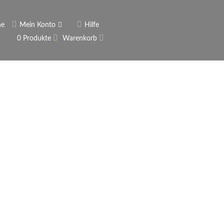
he
Mein Konto
Hilfe
0 Produkte
Warenkorb
ngerer
Historie
Anmelden
rname vergessen?
 vergessen?
Warenkorb anzeigen
Newsletter
ieren (Neukunde)
er Newsletter
tter