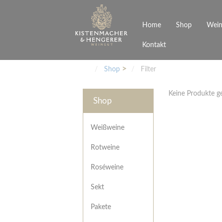
Home
Shop
Wein
Kontakt
Weinarten
Philosophie
Höchs
R
Junges Schwaben
Veranstaltungen
Shop
Filter
Weißweine
Rotweine
Keine Produkte 
Roséweine
Shop
Sekt
Pakete
Präsentkarton
Weißweine
Gutscheine
Rotweine
Besonderheiten
Roséweine
Sekt
Pakete