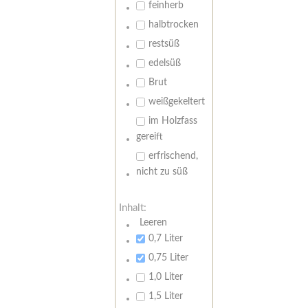
feinherb
halbtrocken
restsüß
edelsüß
Brut
weißgekeltert
im Holzfass
gereift
erfrischend,
nicht zu süß
Inhalt:
Leeren
0,7 Liter
0,75 Liter
1,0 Liter
1,5 Liter