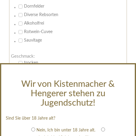
Dornfelder
Diverse Rebsorten
Alkoholfrei
Rotwein-Cuvee
Sauvitage
Geschmack:
trocken
feinherb
halbtrocken
Wir von Kistenmacher &
restsüß
Hengerer stehen zu
edelsüß
Jugendschutz!
Brut
weißgekeltert
Sind Sie über 18 Jahre alt?
im Holzfass gereift
Nein, Ich bin unter 18 Jahre alt.
erfrischend, nicht zu süß