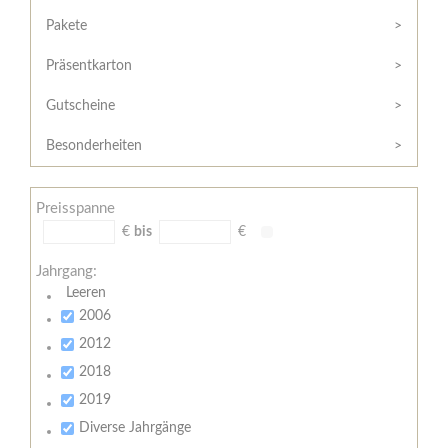
Hilfe
Kunde?
/
Pakete
Registrieren
Support
Präsentkarton
Meine
Widerrufsrecht
Bestellung
Gutscheine
Widerrufsformular
AGB
Besonderheiten
Lieferungs-
und
Preisspanne
Zahlungsbedingungen
€
bis
€
Jahrgang:
Leeren
2006
2012
2018
2019
Diverse Jahrgänge