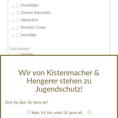
Dornfelder
Diverse Rebsorten
Alkoholfrei
Rotwein-Cuvee
Sauvitage
Geschmack:
trocken
feinherb
halbtrocken
Wir von Kistenmacher &
restsüß
Hengerer stehen zu
edelsüß
Jugendschutz!
Brut
weißgekeltert
Sind Sie über 18 Jahre alt?
im Holzfass gereift
Nein, Ich bin unter 18 Jahre alt.
erfrischend, nicht zu süß