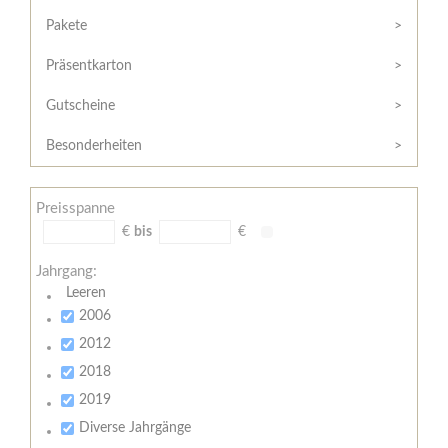
Hilfe
Kunde?
/
Pakete
Registrieren
Support
Präsentkarton
Meine
Widerrufsrecht
Bestellung
Gutscheine
Widerrufsformular
AGB
Besonderheiten
Lieferungs-
und
Preisspanne
Zahlungsbedingungen
€
bis
€
Jahrgang:
Leeren
2006
2012
2018
2019
Diverse Jahrgänge