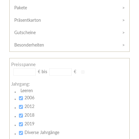
Hilfe
Kunde?
/
Pakete
Registrieren
Support
Präsentkarton
Meine
Widerrufsrecht
Bestellung
Gutscheine
Widerrufsformular
AGB
Besonderheiten
Lieferungs-
und
Preisspanne
Zahlungsbedingungen
€
bis
€
Jahrgang:
Leeren
2006
2012
2018
2019
Diverse Jahrgänge