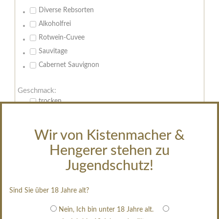
Diverse Rebsorten
Alkoholfrei
Rotwein-Cuvee
Sauvitage
Cabernet Sauvignon
Geschmack:
trocken
feinherb
halbtrocken
Wir von Kistenmacher &
restsüß
Hengerer stehen zu
edelsüß
Jugendschutz!
Brut
weißgekeltert
Sind Sie über 18 Jahre alt?
im Holzfass gereift
Nein, Ich bin unter 18 Jahre alt.
erfrischend, nicht zu süß