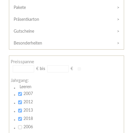
Hilfe
Kunde?
/
Pakete
Registrieren
Support
Präsentkarton
Meine
Widerrufsrecht
Bestellung
Gutscheine
Widerrufsformular
AGB
Besonderheiten
Lieferungs-
und
Preisspanne
Zahlungsbedingungen
€
bis
€
Jahrgang:
Leeren
2007
2012
2013
2018
2006