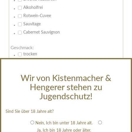
Alkoholfrei
Rotwein-Cuvee
Sauvitage
Cabernet Sauvignon
Geschmack:
trocken
feinherb
halbtrocken
Wir von Kistenmacher &
restsüß
Hengerer stehen zu
edelsüß
Jugendschutz!
Brut
weißgekeltert
Sind Sie über 18 Jahre alt?
im Holzfass gereift
erfrischend, nicht zu süß
Nein, Ich bin unter 18 Jahre alt.
Ja, Ich bin 18 Jahre oder älter.