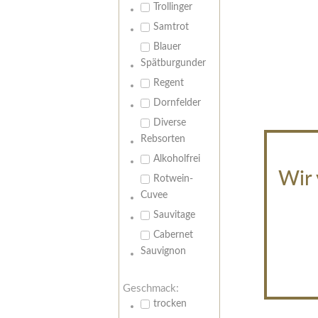
Trollinger
Samtrot
Blauer
Spätburgunder
Regent
Dornfelder
Diverse
Rebsorten
Alkoholfrei
Wir 
Rotwein-
Cuvee
Sauvitage
Cabernet
Sauvignon
Geschmack:
trocken