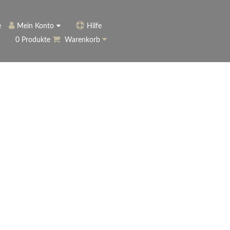
e
Mein Konto
Hilfe
0 Produkte
Warenkorb
ngerer
Historie
Anmelden
name vergessen?
vergessen?
Warenkorb anzeigen
ewsletter
eren (Neukunde)
r Newsletter
ter