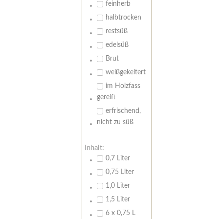
feinherb
halbtrocken
restsüß
edelsüß
Brut
weißgekeltert
im Holzfass
gereift
erfrischend,
nicht zu süß
Inhalt:
0,7 Liter
0,75 Liter
1,0 Liter
1,5 Liter
6 x 0,75 L