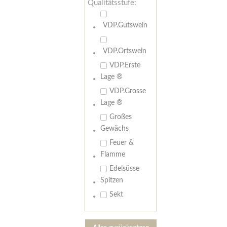
Qualitätsstufe:
VDP.Gutswein
VDP.Ortswein
VDP.Erste
Lage ®
VDP.Grosse
Lage ®
Großes
Gewächs
Feuer &
Flamme
Edelsüsse
Spitzen
Sekt