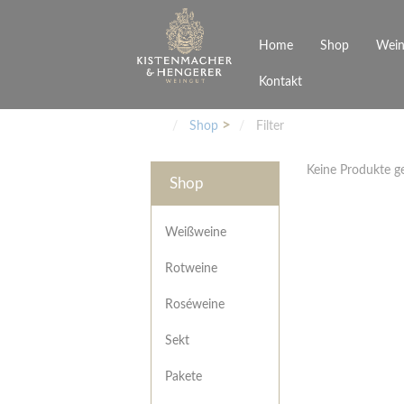
Home
Shop
Wein
Kontakt
Weinarten
Philosophie
Höchs
R
Junges Schwaben
Veranstaltungen
Shop
Filter
Weißweine
Rotweine
Keine Produkte 
Roséweine
Shop
Sekt
Pakete
Präsentkarton
Weißweine
Gutscheine
Rotweine
Besonderheiten
Roséweine
Sekt
Pakete