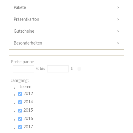
Hilfe
Kunde?
/
Pakete
Registrieren
Support
Präsentkarton
Meine
Widerrufsrecht
Bestellung
Gutscheine
Widerrufsformular
AGB
Besonderheiten
Lieferungs-
und
Preisspanne
Zahlungsbedingungen
€
bis
€
Jahrgang:
Leeren
2012
2014
2015
2016
2017