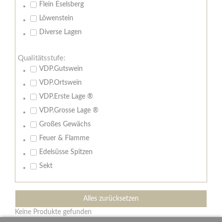
Flein Eselsberg
Löwenstein
Diverse Lagen
Qualitätsstufe:
VDP.Gutswein
VDP.Ortswein
VDP.Erste Lage ®
VDP.Grosse Lage ®
Großes Gewächs
Feuer & Flamme
Edelsüsse Spitzen
Sekt
Alles zurücksetzen
Keine Produkte gefunden