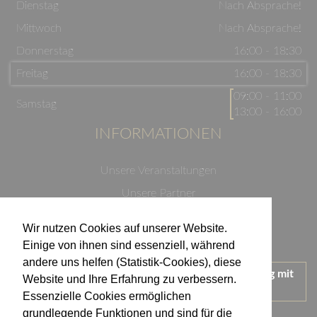
Dienstag
Nach Absprache!
Mittwoch
Nach Absprache!
Donnerstag
16:00 - 18:30
Freitag
16:00 - 18:30
09:00 - 11:00
Samstag
13:00 - 16:00
INFORMATIONEN
Unsere Veranstaltungen
Unsere Partner
Datenschutzerklärung
Wir nutzen Cookies auf unserer Website.
Impressum
Einige von ihnen sind essenziell, während
andere uns helfen (Statistik-Cookies), diese
Wir treten für einen verantwortungsvollen Umgang mit
Website und Ihre Erfahrung zu verbessern.
Alkohol ein.
Essenzielle Cookies ermöglichen
KONTAKT
grundlegende Funktionen und sind für die