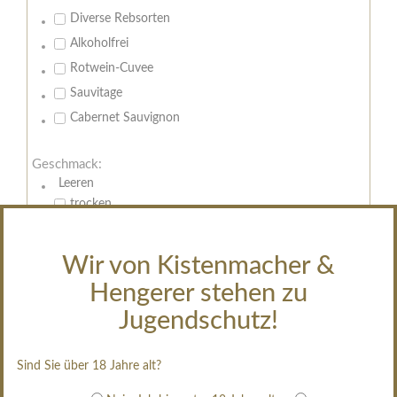
Diverse Rebsorten
Alkoholfrei
Rotwein-Cuvee
Sauvitage
Cabernet Sauvignon
Geschmack:
Leeren
trocken
feinherb
halbtrocken
Wir von Kistenmacher &
restsüß
Hengerer stehen zu
edelsüß
Jugendschutz!
Brut
weißgekeltert
Sind Sie über 18 Jahre alt?
im Holzfass gereift