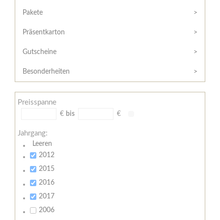
Hilfe
Kunde?
/
Pakete
Registrieren
Support
Präsentkarton
Meine
Widerrufsrecht
Bestellung
Gutscheine
Widerrufsformular
AGB
Besonderheiten
Lieferungs-
und
Preisspanne
Zahlungsbedingungen
€
bis
€
Jahrgang:
Leeren
2012
2015
2016
2017
2006