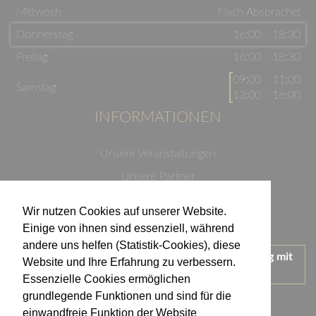
Mittwoch
Nach Absprache!
Donnerstag
16:00 - 18:30
Freitag
16:00 - 18:30
09:00 - 11:00
Samstag
13:00 - 16:00
INFORMATIONEN
Unsere Veranstaltungen
Unsere Partner
Datenschutzerklärung
Wir nutzen Cookies auf unserer Website.
Impressum
Einige von ihnen sind essenziell, während
andere uns helfen (Statistik-Cookies), diese
Wir treten für einen verantwortungsvollen Umgang mit
Website und Ihre Erfahrung zu verbessern.
Alkohol ein.
Essenzielle Cookies ermöglichen
KONTAKT
grundlegende Funktionen und sind für die
einwandfreie Funktion der Website