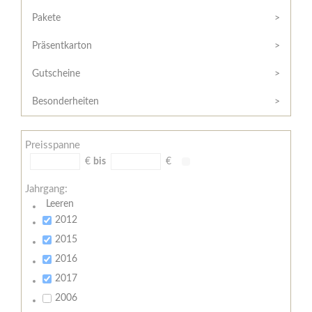
Hilfe
Kunde?
/
Pakete
Registrieren
Support
Präsentkarton
Meine
Widerrufsrecht
Bestellung
Gutscheine
Widerrufsformular
AGB
Besonderheiten
Lieferungs-
und
Preisspanne
Zahlungsbedingungen
€
bis
€
Jahrgang:
Leeren
2012
2015
2016
2017
2006