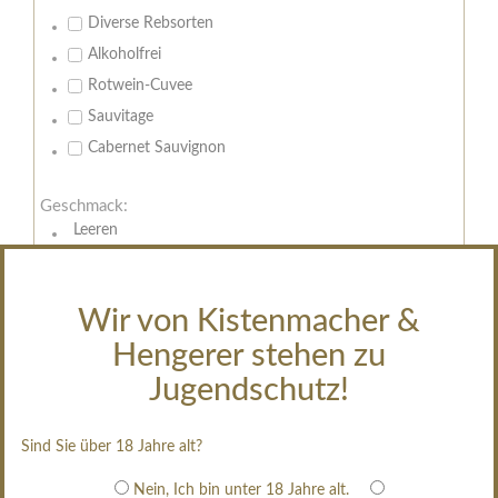
Diverse Rebsorten
Alkoholfrei
Rotwein-Cuvee
Sauvitage
Cabernet Sauvignon
Geschmack:
Leeren
trocken
feinherb
Wir von Kistenmacher &
halbtrocken
Hengerer stehen zu
restsüß
edelsüß
Jugendschutz!
Brut
weißgekeltert
Sind Sie über 18 Jahre alt?
im Holzfass gereift
Nein, Ich bin unter 18 Jahre alt.