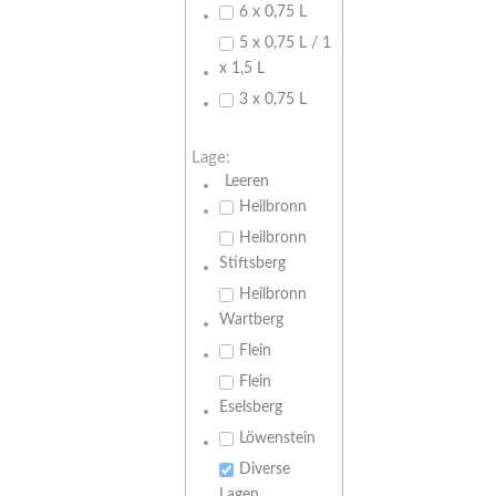
6 x 0,75 L
5 x 0,75 L / 1
x 1,5 L
3 x 0,75 L
Lage:
Leeren
Heilbronn
Heilbronn
Stiftsberg
Heilbronn
Wartberg
Flein
Flein
Eselsberg
Löwenstein
Diverse
Lagen