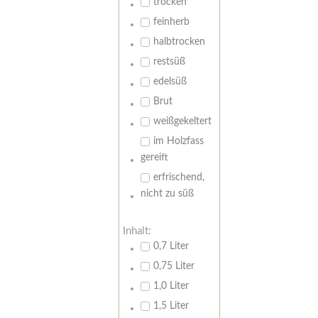
trocken
feinherb
halbtrocken
restsüß
edelsüß
Brut
weißgekeltert
im Holzfass
gereift
erfrischend,
nicht zu süß
Inhalt:
0,7 Liter
0,75 Liter
1,0 Liter
1,5 Liter