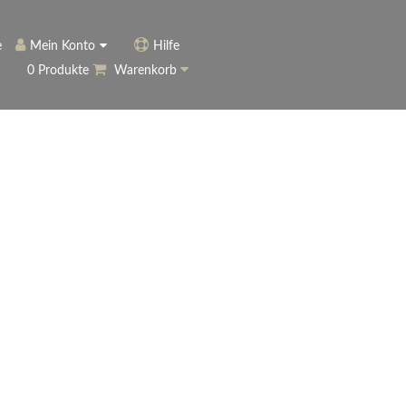
e
Mein Konto
Hilfe
0 Produkte
Warenkorb
ngerer
Historie
Anmelden
name vergessen?
vergessen?
Warenkorb anzeigen
ewsletter
eren (Neukunde)
r Newsletter
ter