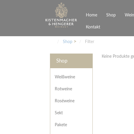
Home
Shop
Wein
Kontakt
Weinarten
Philosophie
Höchs
R
Junges Schwaben
Veranstaltungen
Shop
Filter
Weißweine
Rotweine
Keine Produkte 
Roséweine
Shop
Sekt
Pakete
Präsentkarton
Weißweine
Gutscheine
Rotweine
Besonderheiten
Roséweine
Sekt
Pakete