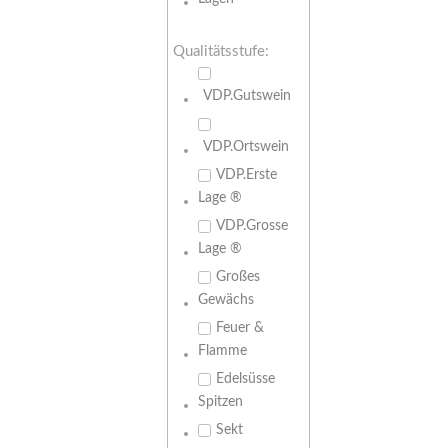
Qualitätsstufe:
VDP.Gutswein
VDP.Ortswein
VDP.Erste
Lage ®
VDP.Grosse
Lage ®
Großes
Gewächs
Feuer &
Flamme
Edelsüsse
Spitzen
Sekt