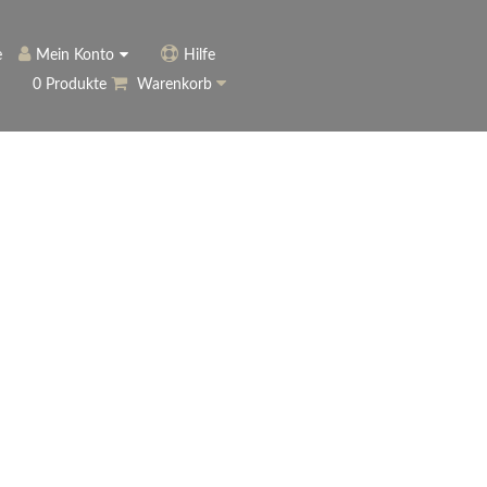
e
Mein Konto
Hilfe
0 Produkte
Warenkorb
ngerer
Historie
Anmelden
name vergessen?
vergessen?
Warenkorb anzeigen
ewsletter
eren (Neukunde)
r Newsletter
ter