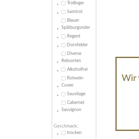
Trollinger
Samtrot
Blauer
Spätburgunder
Regent
Dornfelder
Diverse
Rebsorten
Alkoholfrei
Wir 
Rotwein-
Cuvee
Sauvitage
Cabernet
Sauvignon
Geschmack:
trocken