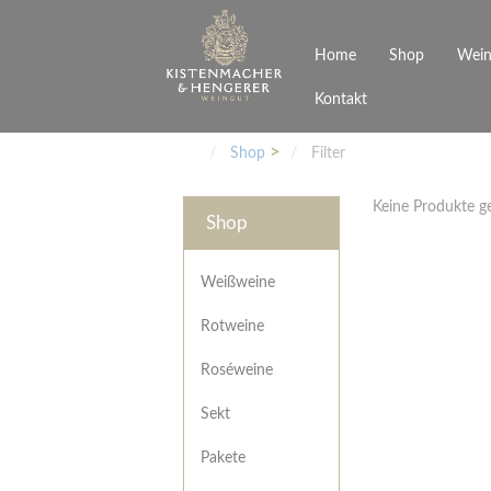
Home
Shop
Wein
Kontakt
Weinarten
Philosophie
Höchs
R
Junges Schwaben
Veranstaltungen
Shop
Filter
Weißweine
Rotweine
Keine Produkte 
Roséweine
Shop
Sekt
Pakete
Präsentkarton
Weißweine
Gutscheine
Rotweine
Besonderheiten
Roséweine
Sekt
Pakete