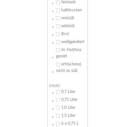
feinherb
halbtrocken
restsüß
edelsüß
Brut
weißgekeltert
im Holzfass
gereift
erfrischend,
nicht zu süß
Inhalt:
0,7 Liter
0,75 Liter
1,0 Liter
1,5 Liter
6 x 0,75 L