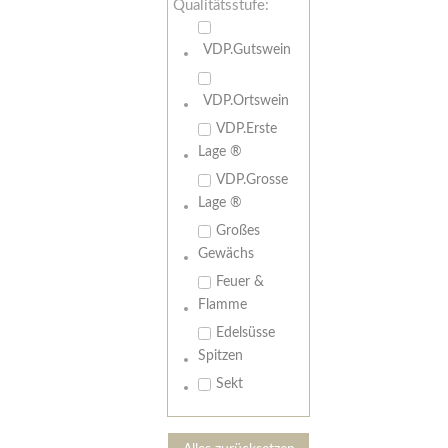
Qualitätsstufe:
VDP.Gutswein
VDP.Ortswein
VDP.Erste
Lage ®
VDP.Grosse
Lage ®
Großes
Gewächs
Feuer &
Flamme
Edelsüsse
Spitzen
Sekt