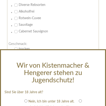
Diverse Rebsorten
Alkoholfrei
Rotwein-Cuvee
Sauvitage
Cabernet Sauvignon
Geschmack:
trocken
feinherb
halbtrocken
Wir von Kistenmacher &
restsüß
Hengerer stehen zu
edelsüß
Jugendschutz!
Brut
weißgekeltert
Sind Sie über 18 Jahre alt?
im Holzfass gereift
Nein, Ich bin unter 18 Jahre alt.
erfrischend, nicht zu süß