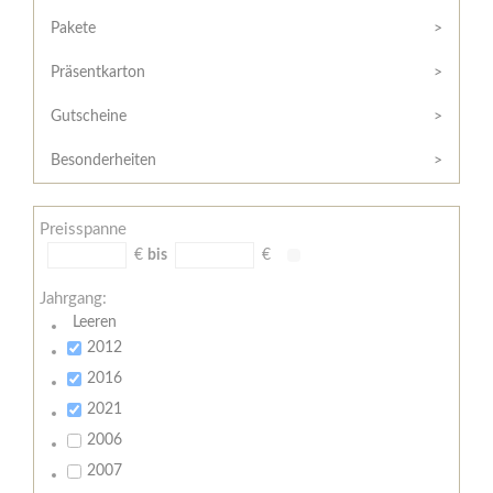
Hilfe
Kunde?
/
Pakete
Registrieren
Support
Präsentkarton
Meine
Widerrufsrecht
Bestellung
Gutscheine
Widerrufsformular
AGB
Besonderheiten
Lieferungs-
und
Preisspanne
Zahlungsbedingungen
€
bis
€
Jahrgang:
Leeren
2012
2016
2021
2006
2007