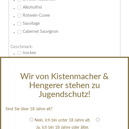
Alkoholfrei
Rotwein-Cuvee
Sauvitage
Cabernet Sauvignon
Geschmack:
trocken
feinherb
halbtrocken
Wir von Kistenmacher &
restsüß
Hengerer stehen zu
edelsüß
Jugendschutz!
Brut
weißgekeltert
Sind Sie über 18 Jahre alt?
im Holzfass gereift
erfrischend, nicht zu süß
Nein, Ich bin unter 18 Jahre alt.
Ja, Ich bin 18 Jahre oder älter.