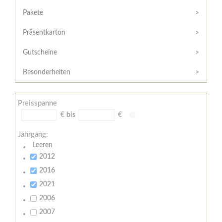
Hilfe
Kunde?
/
Pakete
Registrieren
Support
Präsentkarton
Meine
Widerrufsrecht
Bestellung
Gutscheine
Widerrufsformular
AGB
Besonderheiten
Lieferungs-
und
Preisspanne
Zahlungsbedingungen
€
bis
€
Jahrgang:
Leeren
2012
2016
2021
2006
2007