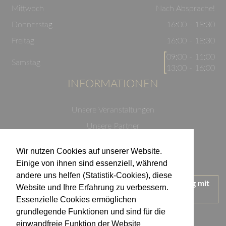
Mittwoch
Nach Absprache!
Donnerstag
16:00 - 18:30
Freitag
16:00 - 18:30
09:00 - 11:00
Samstag
13:00 - 16:00
INFORMATIONEN
Unsere Veranstaltungen
Unsere Partner
Datenschutzerklärung
Wir nutzen Cookies auf unserer Website.
Impressum
Einige von ihnen sind essenziell, während
andere uns helfen (Statistik-Cookies), diese
Wir treten für einen verantwortungsvollen Umgang mit
Website und Ihre Erfahrung zu verbessern.
Alkohol ein.
Essenzielle Cookies ermöglichen
KONTAKT
grundlegende Funktionen und sind für die
einwandfreie Funktion der Website