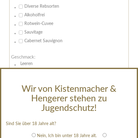
Diverse Rebsorten
Alkoholfrei
Rotwein-Cuvee
Sauvitage
Cabernet Sauvignon
Geschmack:
Leeren
trocken
feinherb
Wir von Kistenmacher &
halbtrocken
Hengerer stehen zu
restsüß
edelsüß
Jugendschutz!
Brut
weißgekeltert
Sind Sie über 18 Jahre alt?
im Holzfass gereift
Nein, Ich bin unter 18 Jahre alt.