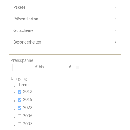
Hilfe
Kunde?
/
Pakete
Registrieren
Support
Präsentkarton
Meine
Widerrufsrecht
Bestellung
Gutscheine
Widerrufsformular
AGB
Besonderheiten
Lieferungs-
und
Preisspanne
Zahlungsbedingungen
€
bis
€
Jahrgang:
Leeren
2012
2015
2022
2006
2007