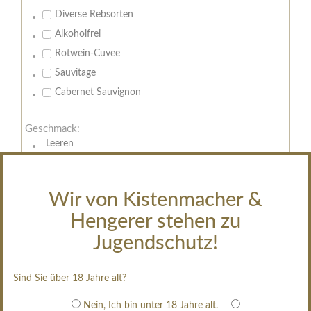
Diverse Rebsorten
Alkoholfrei
Rotwein-Cuvee
Sauvitage
Cabernet Sauvignon
Geschmack:
Leeren
trocken
feinherb
Wir von Kistenmacher &
halbtrocken
Hengerer stehen zu
restsüß
edelsüß
Jugendschutz!
Brut
weißgekeltert
Sind Sie über 18 Jahre alt?
im Holzfass gereift
Nein, Ich bin unter 18 Jahre alt.