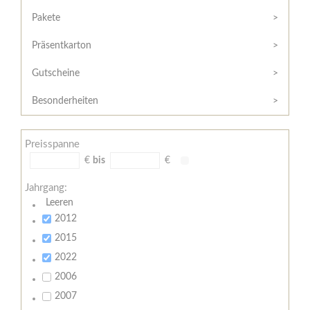
Hilfe
Kunde?
/
Pakete
Registrieren
Support
Präsentkarton
Meine
Widerrufsrecht
Bestellung
Gutscheine
Widerrufsformular
AGB
Besonderheiten
Lieferungs-
und
Preisspanne
Zahlungsbedingungen
€
bis
€
Jahrgang:
Leeren
2012
2015
2022
2006
2007