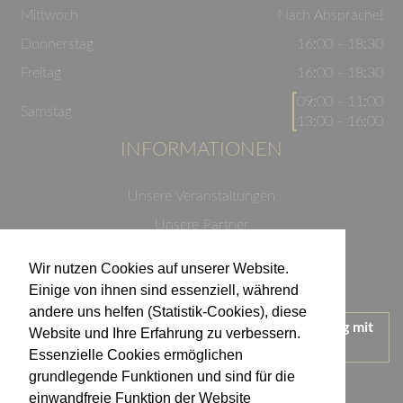
Mittwoch
Nach Absprache!
Donnerstag
16:00 - 18:30
Freitag
16:00 - 18:30
09:00 - 11:00
Samstag
13:00 - 16:00
INFORMATIONEN
Unsere Veranstaltungen
Unsere Partner
Datenschutzerklärung
Wir nutzen Cookies auf unserer Website.
Impressum
Einige von ihnen sind essenziell, während
andere uns helfen (Statistik-Cookies), diese
Wir treten für einen verantwortungsvollen Umgang mit
Website und Ihre Erfahrung zu verbessern.
Alkohol ein.
Essenzielle Cookies ermöglichen
KONTAKT
grundlegende Funktionen und sind für die
einwandfreie Funktion der Website