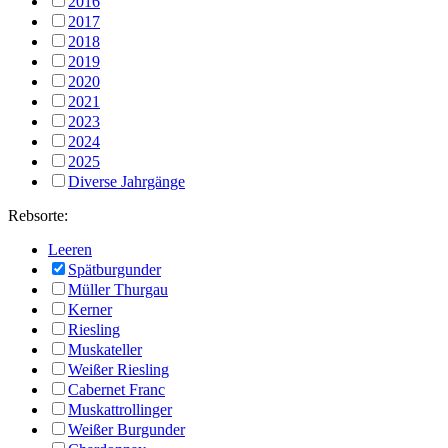
2016
2017
2018
2019
2020
2021
2023
2024
2025
Diverse Jahrgänge
Rebsorte:
Leeren
Spätburgunder
Müller Thurgau
Kerner
Riesling
Muskateller
Weißer Riesling
Cabernet Franc
Muskattrollinger
Weißer Burgunder