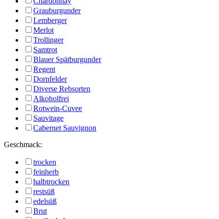
Chardonnay
Grauburgunder
Lemberger
Merlot
Trollinger
Samtrot
Blauer Spätburgunder
Regent
Dornfelder
Diverse Rebsorten
Alkoholfrei
Rotwein-Cuvee
Sauvitage
Cabernet Sauvignon
Geschmack:
trocken
feinherb
halbtrocken
restsüß
edelsüß
Brut