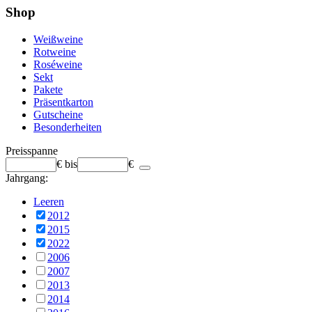
Shop
Weißweine
Rotweine
Roséweine
Sekt
Pakete
Präsentkarton
Gutscheine
Besonderheiten
Preisspanne
€
bis
€
Jahrgang:
Leeren
2012
2015
2022
2006
2007
2013
2014