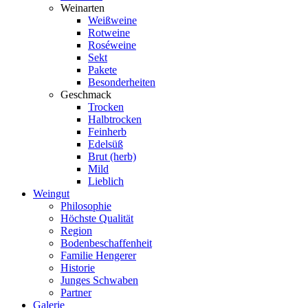
Weinarten
Weißweine
Rotweine
Roséweine
Sekt
Pakete
Besonderheiten
Geschmack
Trocken
Halbtrocken
Feinherb
Edelsüß
Brut (herb)
Mild
Lieblich
Weingut
Philosophie
Höchste Qualität
Region
Bodenbeschaffenheit
Familie Hengerer
Historie
Junges Schwaben
Partner
Galerie