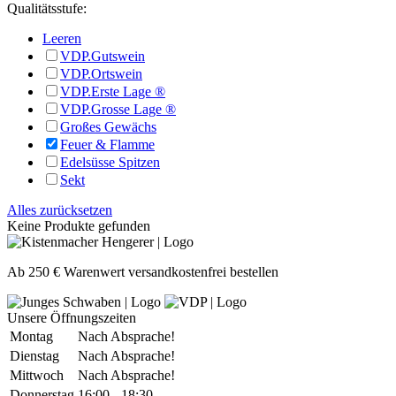
Qualitätsstufe:
Leeren
VDP.Gutswein
VDP.Ortswein
VDP.Erste Lage ®
VDP.Grosse Lage ®
Großes Gewächs
Feuer & Flamme
Edelsüsse Spitzen
Sekt
Alles zurücksetzen
Keine Produkte gefunden
Ab 250 € Warenwert versandkostenfrei bestellen
Unsere Öffnungszeiten
Montag
Nach Absprache!
Dienstag
Nach Absprache!
Mittwoch
Nach Absprache!
Donnerstag
16:00 - 18:30