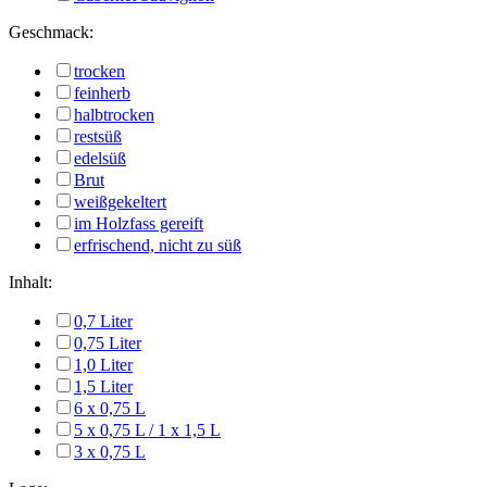
Geschmack:
trocken
feinherb
halbtrocken
restsüß
edelsüß
Brut
weißgekeltert
im Holzfass gereift
erfrischend, nicht zu süß
Inhalt:
0,7 Liter
0,75 Liter
1,0 Liter
1,5 Liter
6 x 0,75 L
5 x 0,75 L / 1 x 1,5 L
3 x 0,75 L