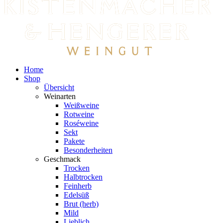
Home
Shop
Übersicht
Weinarten
Weißweine
Rotweine
Roséweine
Sekt
Pakete
Besonderheiten
Geschmack
Trocken
Halbtrocken
Feinherb
Edelsüß
Brut (herb)
Mild
Lieblich