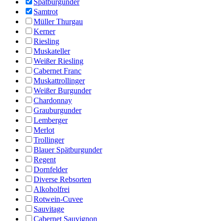
Spätburgunder
Samtrot
Müller Thurgau
Kerner
Riesling
Muskateller
Weißer Riesling
Cabernet Franc
Muskattrollinger
Weißer Burgunder
Chardonnay
Grauburgunder
Lemberger
Merlot
Trollinger
Blauer Spätburgunder
Regent
Dornfelder
Diverse Rebsorten
Alkoholfrei
Rotwein-Cuvee
Sauvitage
Cabernet Sauvignon