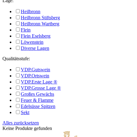
Lage:
Heilbronn
Heilbronn Stiftsberg
Heilbronn Wartberg
Flein
Flein Eselsberg
Löwenstein
Diverse Lagen
Qualitätsstufe:
VDP.Gutswein
VDP.Ortswein
VDP.Erste Lage ®
VDP.Grosse Lage ®
Großes Gewächs
Feuer & Flamme
Edelsüsse Spitzen
Sekt
Alles zurücksetzen
Keine Produkte gefunden