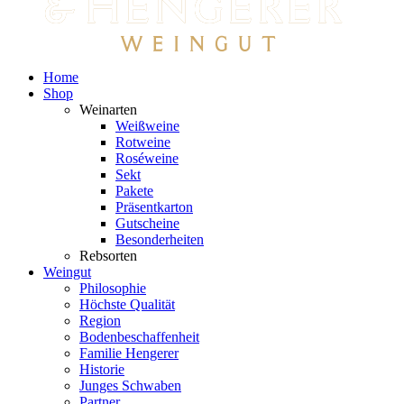
Home
Shop
Weinarten
Weißweine
Rotweine
Roséweine
Sekt
Pakete
Präsentkarton
Gutscheine
Besonderheiten
Rebsorten
Weingut
Philosophie
Höchste Qualität
Region
Bodenbeschaffenheit
Familie Hengerer
Historie
Junges Schwaben
Partner