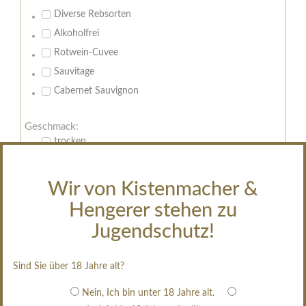
Diverse Rebsorten
Alkoholfrei
Rotwein-Cuvee
Sauvitage
Cabernet Sauvignon
Geschmack:
trocken
feinherb
halbtrocken
Wir von Kistenmacher &
restsüß
Hengerer stehen zu
edelsüß
Jugendschutz!
Brut
weißgekeltert
Sind Sie über 18 Jahre alt?
im Holzfass gereift
Nein, Ich bin unter 18 Jahre alt.
erfrischend, nicht zu süß