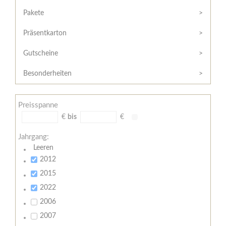
Hilfe
Kunde?
/
Pakete
Registrieren
Support
Präsentkarton
Meine
Widerrufsrecht
Bestellung
Gutscheine
Widerrufsformular
AGB
Besonderheiten
Lieferungs-
und
Preisspanne
Zahlungsbedingungen
€
bis
€
Jahrgang:
Leeren
2012
2015
2022
2006
2007