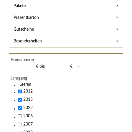
Hilfe
Kunde?
Pakete
/
Registrieren
Support
Präsentkarton
Meine
Widerrufsrecht
Bestellung
Gutscheine
Widerrufsformular
AGB
Besonderheiten
Lieferungs-
und
Preisspanne
Zahlungsbedingungen
€
bis
€
Jahrgang:
Leeren
2012
2015
2022
2006
2007