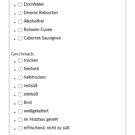
Dornfelder
Diverse Rebsorten
Alkoholfrei
Rotwein-Cuvee
Cabernet Sauvignon
Geschmack:
trocken
Wir von Kistenmacher &
feinherb
Hengerer stehen zu
halbtrocken
restsüß
Jugendschutz!
edelsüß
Brut
Sind Sie über 18 Jahre alt?
weißgekeltert
Nein, Ich bin unter 18 Jahre alt.
im Holzfass gereift
Ja, Ich bin 18 Jahre oder älter.
erfrischend, nicht zu süß