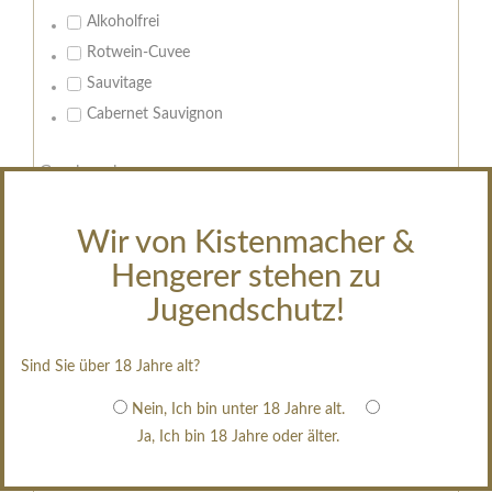
Alkoholfrei
Rotwein-Cuvee
Sauvitage
Cabernet Sauvignon
Geschmack:
trocken
feinherb
Wir von Kistenmacher &
halbtrocken
Hengerer stehen zu
restsüß
Jugendschutz!
edelsüß
Brut
Sind Sie über 18 Jahre alt?
weißgekeltert
Nein, Ich bin unter 18 Jahre alt.
im Holzfass gereift
Ja, Ich bin 18 Jahre oder älter.
erfrischend, nicht zu süß