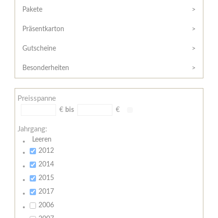
Hilfe
Kunde?
Pakete
/
Registrieren
Support
Präsentkarton
Meine
Widerrufsrecht
Bestellung
Gutscheine
Widerrufsformular
AGB
Besonderheiten
Lieferungs-
und
Preisspanne
Zahlungsbedingungen
€
bis
€
Jahrgang:
Leeren
2012
2014
2015
2017
2006