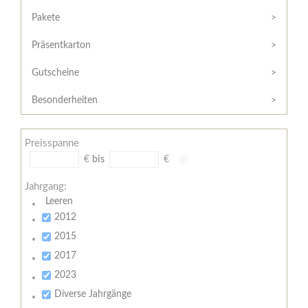
Hilfe
Kunde?
/
Pakete
Registrieren
Support
Präsentkarton
Meine
Widerrufsrecht
Bestellung
Gutscheine
Widerrufsformular
AGB
Besonderheiten
Lieferungs-
und
Preisspanne
Zahlungsbedingungen
€
bis
€
Jahrgang:
Leeren
2012
2015
2017
2023
Diverse Jahrgänge