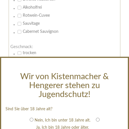
Alkoholfrei
Rotwein-Cuvee
Sauvitage
Cabernet Sauvignon
Geschmack:
trocken
feinherb
halbtrocken
Wir von Kistenmacher &
restsüß
Hengerer stehen zu
edelsüß
Jugendschutz!
Brut
weißgekeltert
Sind Sie über 18 Jahre alt?
im Holzfass gereift
erfrischend, nicht zu süß
Nein, Ich bin unter 18 Jahre alt.
Ja, Ich bin 18 Jahre oder älter.