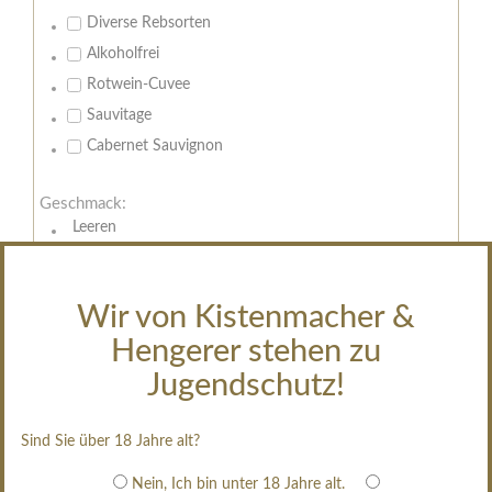
Diverse Rebsorten
Alkoholfrei
Rotwein-Cuvee
Sauvitage
Cabernet Sauvignon
Geschmack:
Leeren
trocken
feinherb
Wir von Kistenmacher &
halbtrocken
Hengerer stehen zu
restsüß
edelsüß
Jugendschutz!
Brut
weißgekeltert
Sind Sie über 18 Jahre alt?
im Holzfass gereift
Nein, Ich bin unter 18 Jahre alt.