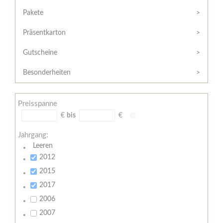
Hilfe
Kunde?
/
Pakete
Registrieren
Support
Präsentkarton
Meine
Widerrufsrecht
Bestellung
Gutscheine
Widerrufsformular
AGB
Besonderheiten
Lieferungs-
und
Preisspanne
Zahlungsbedingungen
€
bis
€
Jahrgang:
Leeren
2012
2015
2017
2006
2007