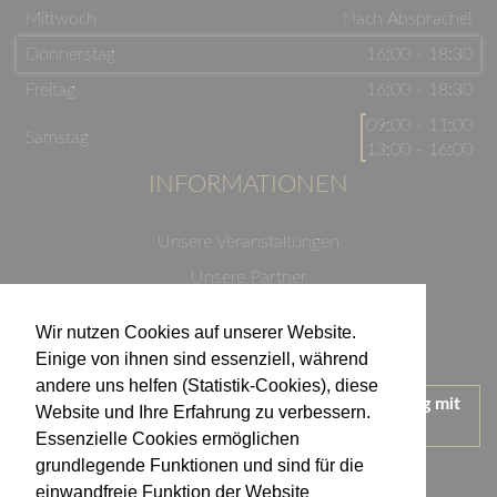
Mittwoch
Nach Absprache!
Donnerstag
16:00 - 18:30
Freitag
16:00 - 18:30
09:00 - 11:00
Samstag
13:00 - 16:00
INFORMATIONEN
Unsere Veranstaltungen
Unsere Partner
Datenschutzerklärung
Wir nutzen Cookies auf unserer Website.
Impressum
Einige von ihnen sind essenziell, während
andere uns helfen (Statistik-Cookies), diese
Wir treten für einen verantwortungsvollen Umgang mit
Website und Ihre Erfahrung zu verbessern.
Alkohol ein.
Essenzielle Cookies ermöglichen
KONTAKT
grundlegende Funktionen und sind für die
einwandfreie Funktion der Website