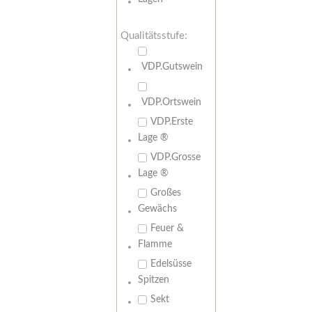
Qualitätsstufe:
VDP.Gutswein
VDP.Ortswein
VDP.Erste
Lage ®
VDP.Grosse
Lage ®
Großes
Gewächs
Feuer &
Flamme
Edelsüsse
Spitzen
Sekt