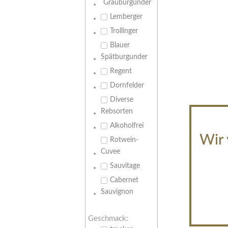
Grauburgunder
Lemberger
Trollinger
Blauer
Spätburgunder
Regent
Dornfelder
Diverse
Rebsorten
Alkoholfrei
Wir 
Rotwein-
Cuvee
Sauvitage
Cabernet
Sauvignon
Geschmack: