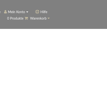
e
Mein Konto
Hilfe
0 Produkte
Warenkorb
ngerer
Historie
Anmelden
name vergessen?
vergessen?
Warenkorb anzeigen
ewsletter
eren (Neukunde)
r Newsletter
ter