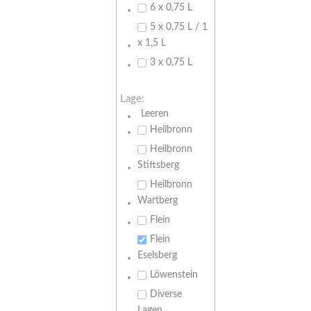
6 x 0,75 L
5 x 0,75 L / 1
x 1,5 L
3 x 0,75 L
Lage:
Leeren
Heilbronn
Heilbronn
Stiftsberg
Heilbronn
Wartberg
Flein
Flein
Eselsberg
Löwenstein
Diverse
Lagen