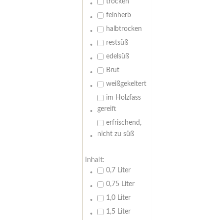
trocken
feinherb
halbtrocken
restsüß
edelsüß
Brut
weißgekeltert
im Holzfass
gereift
erfrischend,
nicht zu süß
Inhalt:
0,7 Liter
0,75 Liter
1,0 Liter
1,5 Liter