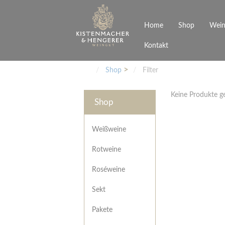
Home
Shop
Wein
Kontakt
Weinarten
Philosophie
Höchs
R
Junges Schwaben
Veranstaltungen
Shop
Filter
Weißweine
Rotweine
Keine Produkte 
Roséweine
Shop
Sekt
Pakete
Präsentkarton
Weißweine
Gutscheine
Rotweine
Besonderheiten
Roséweine
Sekt
Pakete