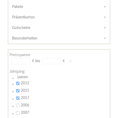
Hilfe
Kunde?
/
Pakete
Registrieren
Support
Präsentkarton
Meine
Widerrufsrecht
Bestellung
Gutscheine
Widerrufsformular
AGB
Besonderheiten
Lieferungs-
und
Preisspanne
Zahlungsbedingungen
€
bis
€
Jahrgang:
Leeren
2012
2015
2017
2006
2007