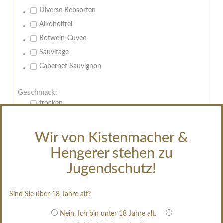
Diverse Rebsorten
Alkoholfrei
Rotwein-Cuvee
Sauvitage
Cabernet Sauvignon
Geschmack:
trocken
feinherb
halbtrocken
Wir von Kistenmacher &
restsüß
Hengerer stehen zu
edelsüß
Jugendschutz!
Brut
weißgekeltert
Sind Sie über 18 Jahre alt?
im Holzfass gereift
Nein, Ich bin unter 18 Jahre alt.
erfrischend, nicht zu süß