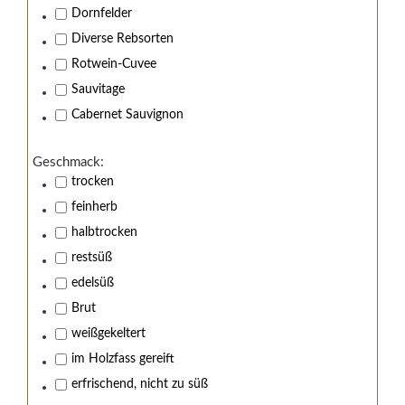
Dornfelder
Diverse Rebsorten
Rotwein-Cuvee
Sauvitage
Cabernet Sauvignon
Geschmack:
trocken
Wir von Kistenmacher &
feinherb
Hengerer stehen zu
halbtrocken
restsüß
Jugendschutz!
edelsüß
Brut
Sind Sie über 18 Jahre alt?
weißgekeltert
Nein, Ich bin unter 18 Jahre alt.
im Holzfass gereift
Ja, Ich bin 18 Jahre oder älter.
erfrischend, nicht zu süß