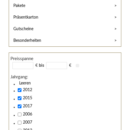
Hilfe
Kunde?
Pakete
/
Registrieren
Support
Präsentkarton
Meine
Widerrufsrecht
Bestellung
Gutscheine
Widerrufsformular
AGB
Besonderheiten
Lieferungs-
und
Preisspanne
Zahlungsbedingungen
€
bis
€
Jahrgang:
Leeren
2012
2015
2017
2006
2007