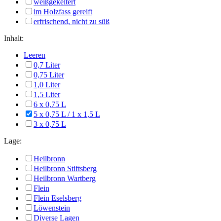
weißgekeltert
im Holzfass gereift
erfrischend, nicht zu süß
Inhalt:
Leeren
0,7 Liter
0,75 Liter
1,0 Liter
1,5 Liter
6 x 0,75 L
5 x 0,75 L / 1 x 1,5 L
3 x 0,75 L
Lage:
Heilbronn
Heilbronn Stiftsberg
Heilbronn Wartberg
Flein
Flein Eselsberg
Löwenstein
Diverse Lagen