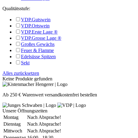
Qualitätsstufe:
VDP.Gutswein
VDP.Ortswein
VDP.Erste Lage ®
VDP.Grosse Lage ®
Großes Gewächs
Feuer & Flamme
Edelsüsse Spitzen
Sekt
Alles zurücksetzen
Keine Produkte gefunden
Ab 250 € Warenwert versandkostenfrei bestellen
Unsere Öffnungszeiten
Montag
Nach Absprache!
Dienstag
Nach Absprache!
Mittwoch
Nach Absprache!
Donnerstag
16:00 - 18:30