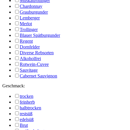
Muskattrollinger
Chardonnay
Grauburgunder
Lemberger
Merlot
Trollinger
Blauer Spätburgunder
Regent
Dornfelder
Diverse Rebsorten
Alkoholfrei
Rotwein-Cuvee
Sauvitage
Cabernet Sauvignon
Geschmack:
trocken
feinherb
halbtrocken
restsüß
edelsüß
Brut