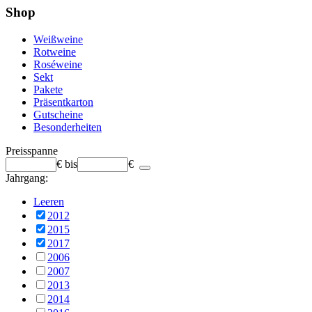
Shop
Weißweine
Rotweine
Roséweine
Sekt
Pakete
Präsentkarton
Gutscheine
Besonderheiten
Preisspanne
€
bis
€
Jahrgang:
Leeren
2012
2015
2017
2006
2007
2013
2014