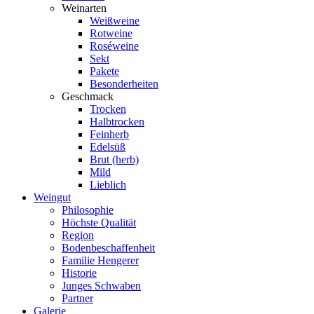
Weinarten
Weißweine
Rotweine
Roséweine
Sekt
Pakete
Besonderheiten
Geschmack
Trocken
Halbtrocken
Feinherb
Edelsüß
Brut (herb)
Mild
Lieblich
Weingut
Philosophie
Höchste Qualität
Region
Bodenbeschaffenheit
Familie Hengerer
Historie
Junges Schwaben
Partner
Galerie