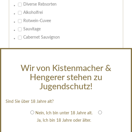
Diverse Rebsorten
Alkoholfrei
Rotwein-Cuvee
Sauvitage
Cabernet Sauvignon
Geschmack:
trocken
Wir von Kistenmacher &
feinherb
Hengerer stehen zu
halbtrocken
restsüß
Jugendschutz!
edelsüß
Brut
Sind Sie über 18 Jahre alt?
weißgekeltert
Nein, Ich bin unter 18 Jahre alt.
im Holzfass gereift
Ja, Ich bin 18 Jahre oder älter.
erfrischend, nicht zu süß