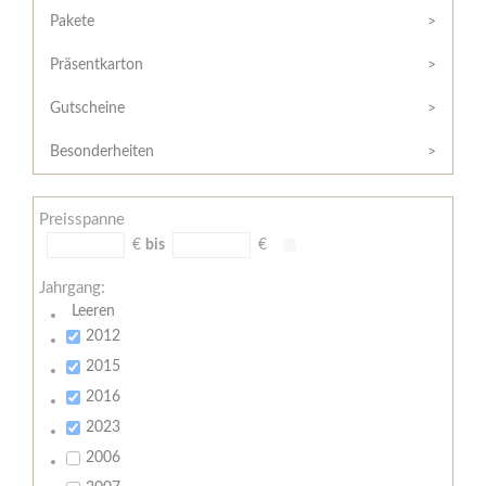
Hilfe
Kunde?
Pakete
/
Registrieren
Support
Präsentkarton
Meine
Widerrufsrecht
Bestellung
Gutscheine
Widerrufsformular
AGB
Besonderheiten
Lieferungs-
und
Preisspanne
Zahlungsbedingungen
€
bis
€
Jahrgang:
Leeren
2012
2015
2016
2023
2006