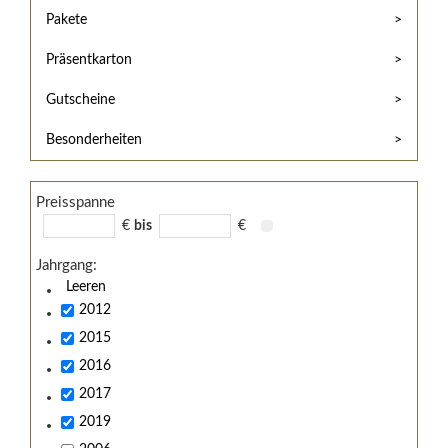
Hilfe
Kunde?
Pakete
/
Registrieren
Support
Präsentkarton
Meine
Widerrufsrecht
Bestellung
Gutscheine
Widerrufsformular
AGB
Besonderheiten
Lieferungs-
und
Preisspanne
Zahlungsbedingungen
€
bis
€
Jahrgang:
Leeren
2012
2015
2016
2017
2019