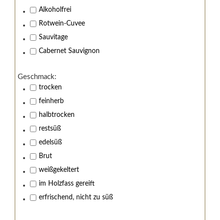
Alkoholfrei
Rotwein-Cuvee
Sauvitage
Cabernet Sauvignon
Geschmack:
trocken
feinherb
Wir von Kistenmacher &
halbtrocken
Hengerer stehen zu
restsüß
Jugendschutz!
edelsüß
Brut
Sind Sie über 18 Jahre alt?
weißgekeltert
Nein, Ich bin unter 18 Jahre alt.
im Holzfass gereift
Ja, Ich bin 18 Jahre oder älter.
erfrischend, nicht zu süß